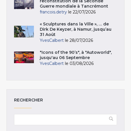
reconstitution de la Seconde
Guerre mondiale à Tancrémont
francois.detry
le 22/07/2026
« Sculptures dans la Ville », … de
Dirk De Keyzer, à Namur, jusqu’au
31 Août
YvesCalbert
le 28/07/2026
"Icons of the 90’s", à "Autoworld",
jusqu'au 06 Septembre
YvesCalbert
le 03/08/2026
RECHERCHER