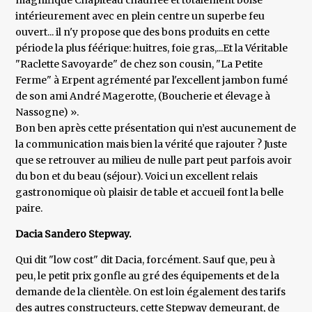
magnifique Chapiteau chauffée et totalement boisé
intérieurement avec en plein centre un superbe feu
ouvert... il n'y propose que des bons produits en cette
période la plus féérique: huitres, foie gras,...Et la Véritable
"Raclette Savoyarde" de chez son cousin, "La Petite
Ferme" à Erpent agrémenté par l'excellent jambon fumé
de son ami André Magerotte, (Boucherie et élevage à
Nassogne) ».
Bon ben après cette présentation qui n’est aucunement de
la communication mais bien la vérité que rajouter ? Juste
que se retrouver au milieu de nulle part peut parfois avoir
du bon et du beau (séjour). Voici un excellent relais
gastronomique où plaisir de table et accueil font la belle
paire.
Dacia Sandero Stepway.
Qui dit "low cost" dit Dacia, forcément. Sauf que, peu à
peu, le petit prix gonfle au gré des équipements et de la
demande de la clientèle. On est loin également des tarifs
des autres constructeurs, cette Stepway demeurant, de