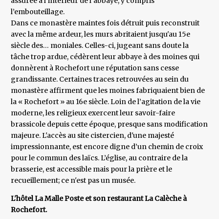
assurée à l’intérieur de l’abbaye, y compris
l’embouteillage.
Dans ce monastère maintes fois détruit puis reconstruit
avec la même ardeur, les murs abritaient jusqu'au 15e
siècle des… moniales. Celles-ci, jugeant sans doute la
tâche trop ardue, cédèrent leur abbaye à des moines qui
donnèrent à Rochefort une réputation sans cesse
grandissante. Certaines traces retrouvées au sein du
monastère affirment que les moines fabriquaient bien de
la « Rochefort » au 16e siècle. Loin de l’agitation de la vie
moderne, les religieux exercent leur savoir-faire
brassicole depuis cette époque, presque sans modification
majeure. L'accès au site cistercien, d'une majesté
impressionnante, est encore digne d’un chemin de croix
pour le commun des laïcs. L’église, au contraire de la
brasserie, est accessible mais pour la prière et le
recueillement; ce n'est pas un musée.
L'hôtel La Malle Poste et son restaurant La Calèche à
Rochefort.