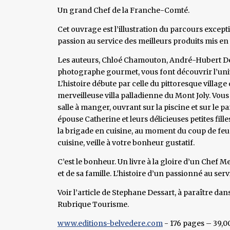
Un grand Chef de la Franche-Comté.
Cet ouvrage est l’illustration du parcours excepti
passion au service des meilleurs produits mis en 
Les auteurs, Chloé Chamouton, André-Hubert Dema
photographe gourmet, vous font découvrir l’unive
L’histoire débute par celle du pittoresque village
merveilleuse villa palladienne du Mont Joly. Vous 
salle à manger, ouvrant sur la piscine et sur le
épouse Catherine et leurs délicieuses petites fille
la brigade en cuisine, au moment du coup de feu. En
cuisine, veille à votre bonheur gustatif.
C’est le bonheur. Un livre à la gloire d’un Chef M
et de sa famille. L’histoire d’un passionné au se
Voir l’article de Stephane Dessart, à paraître d
Rubrique Tourisme.
www.editions-belvedere.com
- 176 pages – 39,00