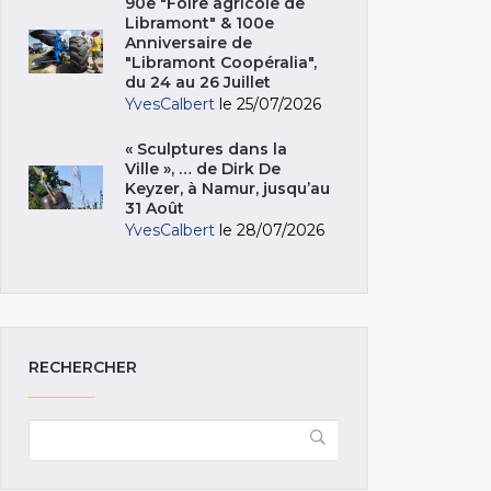
90e "Foire agricole de
Libramont" & 100e
Anniversaire de
"Libramont Coopéralia",
du 24 au 26 Juillet
YvesCalbert
le 25/07/2026
« Sculptures dans la
Ville », … de Dirk De
Keyzer, à Namur, jusqu’au
31 Août
YvesCalbert
le 28/07/2026
RECHERCHER