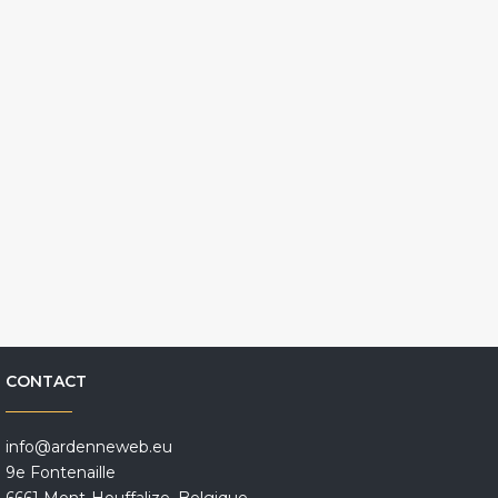
CONTACT
info@ardenneweb.eu
9e Fontenaille