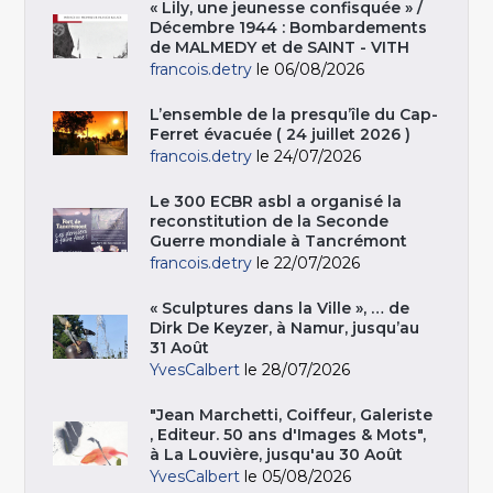
« Lily, une jeunesse confisquée » /
Décembre 1944 : Bombardements
de MALMEDY et de SAINT - VITH
francois.detry
le 06/08/2026
L’ensemble de la presqu’île du Cap-
Ferret évacuée ( 24 juillet 2026 )
francois.detry
le 24/07/2026
Le 300 ECBR asbl a organisé la
reconstitution de la Seconde
Guerre mondiale à Tancrémont
francois.detry
le 22/07/2026
« Sculptures dans la Ville », … de
Dirk De Keyzer, à Namur, jusqu’au
31 Août
YvesCalbert
le 28/07/2026
"Jean Marchetti, Coiffeur, Galeriste
, Editeur. 50 ans d'Images & Mots",
à La Louvière, jusqu'au 30 Août
YvesCalbert
le 05/08/2026