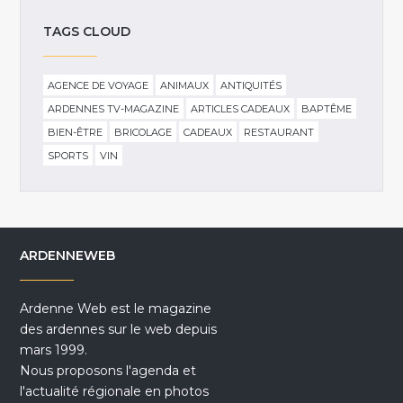
TAGS CLOUD
AGENCE DE VOYAGE
ANIMAUX
ANTIQUITÉS
ARDENNES TV-MAGAZINE
ARTICLES CADEAUX
BAPTÊME
BIEN-ÊTRE
BRICOLAGE
CADEAUX
RESTAURANT
SPORTS
VIN
ARDENNEWEB
Ardenne Web est le magazine
des ardennes sur le web depuis
mars 1999.
Nous proposons l'agenda et
l'actualité régionale en photos