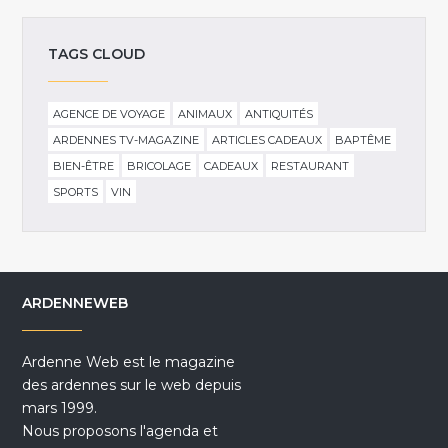
TAGS CLOUD
AGENCE DE VOYAGE
ANIMAUX
ANTIQUITÉS
ARDENNES TV-MAGAZINE
ARTICLES CADEAUX
BAPTÊME
BIEN-ÊTRE
BRICOLAGE
CADEAUX
RESTAURANT
SPORTS
VIN
ARDENNEWEB
Ardenne Web est le magazine
des ardennes sur le web depuis
mars 1999.
Nous proposons l'agenda et