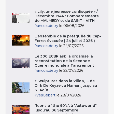
« Lily, une jeunesse confisquée » /
Décembre 1944 : Bombardements
de MALMEDY et de SAINT - VITH
francois.detry
le 06/08/2026
L’ensemble de la presqu’île du Cap-
Ferret évacuée ( 24 juillet 2026 )
francois.detry
le 24/07/2026
Le 300 ECBR asbl a organisé la
reconstitution de la Seconde
Guerre mondiale à Tancrémont
francois.detry
le 22/07/2026
« Sculptures dans la Ville », … de
Dirk De Keyzer, à Namur, jusqu’au
31 Août
YvesCalbert
le 28/07/2026
"Icons of the 90’s", à "Autoworld",
jusqu'au 06 Septembre