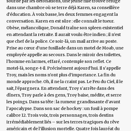
sourde par les détonations, une jeune fille trouve refuge
dans une chambre où se terre déjà Karen, sa conseillère
d’éducation. À voix basse, les deux femmes engagent la
conversation. Karen en est sûre : elle connaît le tueur.
Obèse, mélancolique, Donald traîne son spleen existentiel
en attendant la retraite. Il aurait voulu être indien ; il n’est
que chef de la police. Ce soir-là, un mail arrive au poste.
Prise au cœur d’une fusillade dans un motel de Moab, une
employée appelle au secours. Dans le miroir des toilettes,
l’homme en larmes, effaré, contemple son reflet. Ce
motel-là, songe-t-il. Précisément aujourd’hui. Il s’appelle
Troy, mais les noms n’ont plus d’importance. La fin du
monde approche. Oh, il ne la craint pas. Le Feu du Ciel, il le
sait, l’épargnera. En attendant, Troy s’arrête dans des
dîners, Troy parle à des gens, Troy baise, médite, et serre
les poings. Dans sa tête : la rumeur grandissante d’avant
l’apocalypse. Dans son sac de hockey : un fusil à pompe
calibre 12. Trois voix, trois personnages, trois destins
irrémédiablement liés – sur les terres tragiques du rêve
américain et de l’illusion mortelle. Quatre fois lauréat du