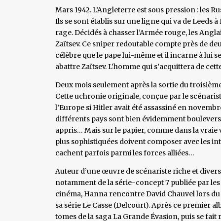
Mars 1942. L’Angleterre est sous pression : les Ru
Ils se sont établis sur une ligne qui va de Leeds à
rage. Décidés à chasser l’Armée rouge, les Anglais
Zaïtsev. Ce sniper redoutable compte près de deux 
célèbre que le pape lui-même et il incarne à lui seu
abattre Zaïtsev. L’homme qui s’acquittera de cett
Deux mois seulement après la sortie du troisième 
Cette uchronie originale, conçue par le scénarist
l’Europe si Hitler avait été assassiné en novembre
différents pays sont bien évidemment bouleversés
appris… Mais sur le papier, comme dans la vraie vie
plus sophistiquées doivent composer avec les inté
cachent parfois parmi les forces alliées…
Auteur d’une œuvre de scénariste riche et diversi
notamment de la série-concept 7 publiée par les
cinéma, Hanna rencontre David Chauvel lors du f
sa série Le Casse (Delcourt). Après ce premier albu
tomes de la saga La Grande Évasion, puis se fait