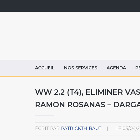
ACCUEIL
NOS SERVICES
AGENDA
P
WW 2.2 (T4), ELIMINER VA
RAMON ROSANAS – DARG
ÉCRIT PAR
PATRICKTHIBAUT
LE
03/04/2