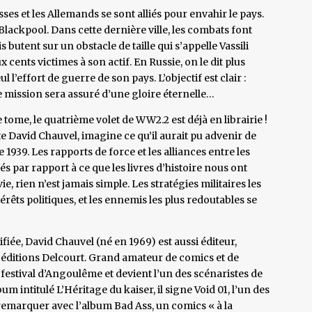
sses et les Allemands se sont alliés pour envahir le pays.
 Blackpool. Dans cette dernière ville, les combats font
 butent sur un obstacle de taille qui s’appelle Vassili
cents victimes à son actif. En Russie, on le dit plus
l l’effort de guerre de son pays. L’objectif est clair :
e mission sera assuré d’une gloire éternelle…
tome, le quatrième volet de WW2.2 est déjà en librairie !
e David Chauvel, imagine ce qu’il aurait pu advenir de
 1939. Les rapports de force et les alliances entre les
 par rapport à ce que les livres d’histoire nous ont
, rien n’est jamais simple. Les stratégies militaires les
rêts politiques, et les ennemis les plus redoutables se
fiée, David Chauvel (né en 1969) est aussi éditeur,
 éditions Delcourt. Grand amateur de comics et de
estival d’Angoulême et devient l’un des scénaristes de
m intitulé L’Héritage du kaiser, il signe Void 01, l’un des
 remarquer avec l’album Bad Ass, un comics « à la