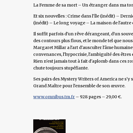
La Femme de sa mort – Un étranger dans ma tomb
Et six nouvelles : Crime dans l'île (inédit) – De
(inédit) – Le long voyage – La maison de l'autre 
Il suffit parfois d'un rêve dérangeant, d'un souve
des contours plus flous, et le monde tel que nous
Margaret Millar a l'art d'ausculter l'âme humaine e
convenances, l'hypocrisie, l'ambiguïté des êtres et 
Rien n'est jamais tout à fait d'aplomb dans ces ro
chute toujours stupéfiante.
Ses pairs des Mystery Writers of America ne s'y 
Grand Maître pour l'ensemble de son œuvre.
www.omnibus.tm.fr
– 928 pages – 29,00 €.