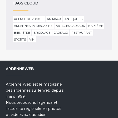
TAGS CLOUD
AGENCE DE VOYAGE
ANIMAUX
ANTIQUITÉS
ARDENNES TV-MAGAZINE
ARTICLES CADEAUX
BAPTÊME
BIEN-ÊTRE
BRICOLAGE
CADEAUX
RESTAURANT
SPORTS
VIN
ARDENNEWEB
Ardenne Web est le magazine
des ardennes sur le web depuis
mars 1999.
Nous proposons l'agenda et
l'actualité régionale en photos
et vidéos au quotidien.