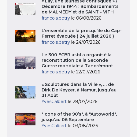
« Lily, une jeunesse confisquée » /
Décembre 1944 : Bombardements
de MALMEDY et de SAINT - VITH
francois.detry
le 06/08/2026
L’ensemble de la presqu’île du Cap-
Ferret évacuée ( 24 juillet 2026 )
francois.detry
le 24/07/2026
Le 300 ECBR asbl a organisé la
reconstitution de la Seconde
Guerre mondiale à Tancrémont
francois.detry
le 22/07/2026
« Sculptures dans la Ville », … de
Dirk De Keyzer, à Namur, jusqu’au
31 Août
YvesCalbert
le 28/07/2026
"Icons of the 90’s", à "Autoworld",
jusqu'au 06 Septembre
YvesCalbert
le 03/08/2026