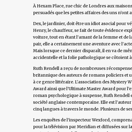
À Hexam Place, rue chic de Londres aux maisons
persuadés que les petites affaires des uns n’ont 
Dex, le jardinier, doit être un idiot asocial pour 
Henry, le chauffeur, se fait de toute évidence ex
voiture, tout en étant l’amant de la femme et de la
pair, elle a certainement une aventure avec l’acte
Mais lorsque ce dernier disparaît, il en va de mê
accidentelle et la folie pathologique se côtoient à
Ruth Rendell a reçu de nombreuses récompenses
britannique des auteurs de romans policiers et
à ce genre littéraire. L’association des Mystery Wr
Award ainsi que l’Ultimate Master Award pour l
roman psychologique à suspense, Ruth Rendell e
société anglaise contemporaine. Elle est l’auteur
cinq langues à travers le monde. Plusieurs de ses
Les enquêtes de l’inspecteur Wexford, comprena
pour la télévision par Meridian et diffusées sur l