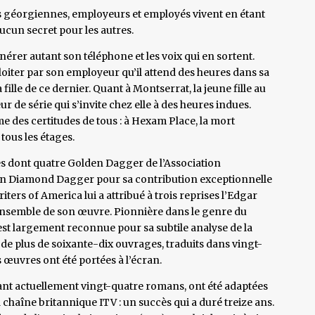
 géorgiennes, employeurs et employés vivent en étant
aucun secret pour les autres.
vénérer autant son téléphone et les voix qui en sortent.
ploiter par son employeur qu’il attend des heures dans sa
 fille de ce dernier. Quant à Montserrat, la jeune fille au
ur de série qui s’invite chez elle à des heures indues.
me des certitudes de tous : à Hexam Place, la mort
 tous les étages.
 dont quatre Golden Dagger de l’Association
 un Diamond Dagger pour sa contribution exceptionnelle
iters of America lui a attribué à trois reprises l’Edgar
’ensemble de son œuvre. Pionnière dans le genre du
st largement reconnue pour sa subtile analyse de la
 de plus de soixante-dix ouvrages, traduits dans vingt-
 œuvres ont été portées à l’écran.
nt actuellement vingt-quatre romans, ont été adaptées
a chaîne britannique ITV : un succès qui a duré treize ans.