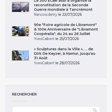
Le 300 ECBR asbl a organisé la
reconstitution de la Seconde
Guerre mondiale à Tancrémont
francois.detry
le 22/07/2026
90e "Foire agricole de Libramont"
& 100e Anniversaire de "Libramont
Coopéralia", du 24 au 26 Juillet
YvesCalbert
le 25/07/2026
« Sculptures dans la Ville », … de
Dirk De Keyzer, à Namur, jusqu’au
31 Août
YvesCalbert
le 28/07/2026
RECHERCHER