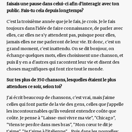
faisais une pause dans celui-ci afin d'interagir avec ton
public. Fais-tu cela depuis longtemps?
C'est la troisième année que je le fais, je crois. Je le fais
toujours dans l'idée de faire connaissance, de parler avec
elles, car elles ne s'y attendent pas, puisque pour elles,
jamais elles ne me parleront de leur vie. Et donc, c'est un
grand moment, c'est inattendu. On se dit bonjour, on
échange quelques mots, elles choisissent une chanson, et
puis il y en a d'autres qui racontent leur vie et disent des
choses magnifiques qui font rire tout le monde.
Sur tes plus de 350 chansons, lesquelles étaient le plus
attendues ce soir, selon toi?
J'ai écrit beaucoup de chansons, c'est vrai, mais j'aime
celles qui font partie de la vie des gens, celles que j'appelle
les incontournables qu'ils veulent entendre coûte que
coûte. Je pense à "Laisse-moi vivre ma vie", "Chicago",
"Viens te perdre dans mes bras", "Mon cœur te dit je
t'aime", "Je t'aime à l'italienne"… Puis dans les nouvelles: