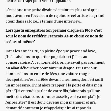
heures de trajet pour venir l'applaudir.
C'est donc une petite dizaine de minutes plus tard que
nous avons eu l'occasion de rejoindre cet artiste au grand
cœur dans sa loge, le temps d'une interview...
Lorsque tu enregistres ton premier disque en 1969, c'est
sous le nom de Frédéric François. As-tu choisi ce nom de
scène toi-même?
Dans les années 70, en pleine époque peace and love,
j'habitais dans un quartier populaire et j'allais au
conservatoire. A ce moment-là, on ne savait pas comment
on allait déboucher pour faire un disque. Puis un jour,
comme dans un conte de fées, une voiture rouge
décapotable s'est arrêtée devant chez nous, dont est sorti
un impresario. Il vint alors frapper à la porte et dit à mon
père "j'ai entendu parler de votre fils, j'aimerais qu'il me
mette des chansons sur une cassette, et si ça me plaît, je
l'enregistre". Il est donc devenu mon manager et m'a
demandé comment je m'appelais; je lui ai répondu