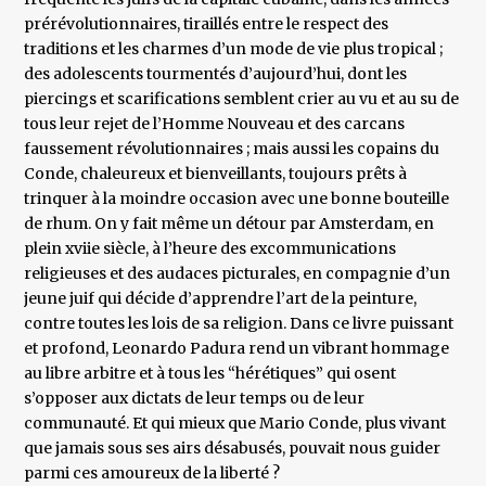
prérévolutionnaires, tiraillés entre le respect des
traditions et les charmes d’un mode de vie plus tropical ;
des adolescents tourmentés d’aujourd’hui, dont les
piercings et scarifications semblent crier au vu et au su de
tous leur rejet de l’Homme Nouveau et des carcans
faussement révolutionnaires ; mais aussi les copains du
Conde, chaleureux et bienveillants, toujours prêts à
trinquer à la moindre occasion avec une bonne bouteille
de rhum. On y fait même un détour par Amsterdam, en
plein xviie siècle, à l’heure des excommunications
religieuses et des audaces picturales, en compagnie d’un
jeune juif qui décide d’apprendre l’art de la peinture,
contre toutes les lois de sa religion. Dans ce livre puissant
et profond, Leonardo Padura rend un vibrant hommage
au libre arbitre et à tous les “hérétiques” qui osent
s’opposer aux dictats de leur temps ou de leur
communauté. Et qui mieux que Mario Conde, plus vivant
que jamais sous ses airs désabusés, pouvait nous guider
parmi ces amoureux de la liberté ?