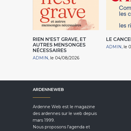
RIEN N'EST GRAVE, ET
LE CANCE
AUTRES MENSONGES
ADMIN
le 
NÉCESSAIRES
ADMIN
le 04/08/2026
ARDENNEWEB
Ardenne Web est le magazine
des ardennes sur le web depuis
mars 1999.
Nous proposons l'agenda et