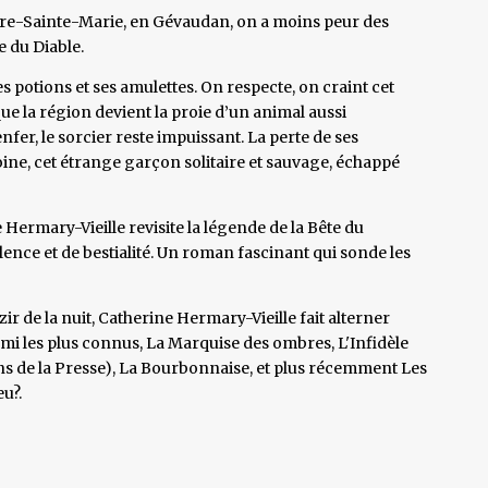
sseyre-Sainte-Marie, en Gévaudan, on a moins peur des
e du Diable.
ses potions et ses amulettes. On respecte, on craint cet
ue la région devient la proie d’un animal aussi
fer, le sorcier reste impuissant. La perte de ses
toine, cet étrange garçon solitaire et sauvage, échappé
e Hermary-Vieille revisite la légende de la Bête du
ence et de bestialité. Un roman fascinant qui sonde les
r de la nuit, Catherine Hermary-Vieille fait alterner
i les plus connus, La Marquise des ombres, L'Infidèle
s de la Presse), La Bourbonnaise, et plus récemment Les
u?.