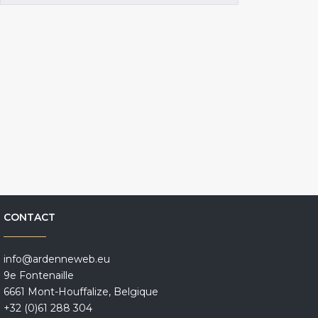
CONTACT
info@ardenneweb.eu
9e Fontenaille
6661 Mont-Houffalize, Belgique
+32 (0)61 288 304