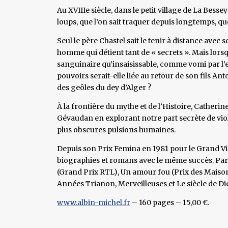
Au XVIIIe siècle, dans le petit village de La Be
loups, que l’on sait traquer depuis longtemps, qu
Seul le père Chastel sait le tenir à distance avec 
homme qui détient tant de « secrets ». Mais lorsq
sanguinaire qu’insaisissable, comme vomi par l’en
pouvoirs serait-elle liée au retour de son fils An
des geôles du dey d’Alger ?
À la frontière du mythe et de l’Histoire, Catherin
Gévaudan en explorant notre part secrète de viol
plus obscures pulsions humaines.
Depuis son Prix Femina en 1981 pour le Grand Vizi
biographies et romans avec le même succès. Parm
(Grand Prix RTL), Un amour fou (Prix des Maison
Années Trianon, Merveilleuses et Le siècle de Die
www.albin-michel.fr
– 160 pages – 15,00 €.