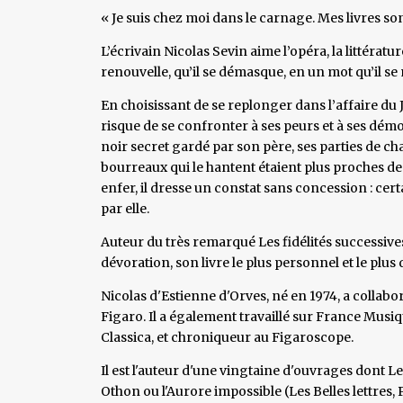
« Je suis chez moi dans le carnage. Mes livres so
L’écrivain Nicolas Sevin aime l’opéra, la littérature
renouvelle, qu’il se démasque, en un mot qu’il se 
En choisissant de se replonger dans l’affaire du
risque de se confronter à ses peurs et à ses dém
noir secret gardé par son père, ses parties de cha
bourreaux qui le hantent étaient plus proches de l
enfer, il dresse un constat sans concession : cer
par elle.
Auteur du très remarqué Les fidélités successive
dévoration, son livre le plus personnel et le plu
Nicolas d'Estienne d'Orves, né en 1974, a collab
Figaro. Il a également travaillé sur France Musiqu
Classica, et chroniqueur au Figaroscope.
Il est l'auteur d'une vingtaine d'ouvrages dont Le
Othon ou l'Aurore impossible (Les Belles lettres