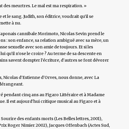
nt des meurtres. Le mal est ma respiration. »
 et le sang. Judith, son éditrice, voudrait qu’il se
mette à nu.
 Japonais cannibale Morimoto, Nicolas Sevin prend le
ons : son enfance, sa relation ambiguë avec sa mère, un
sse sexuelle avec son amie de toujours. Et si les
ui qu’il n’ose le croire ? Au terme de sa descente en
tains savent dompter l’écriture, d’autres se font dévorer
s, Nicolas d’Estienne d’Orves, nous donne, avec La
s dérangeant.
oré pendant cinq ans au Figaro Littéraire et à Madame
e. Il est aujourd'hui critique musical au Figaro et à
 Sourire des enfants morts (Les Belles lettres, 2001),
, Prix Roger Nimier 2002), Jacques Offenbach (Actes Sud,