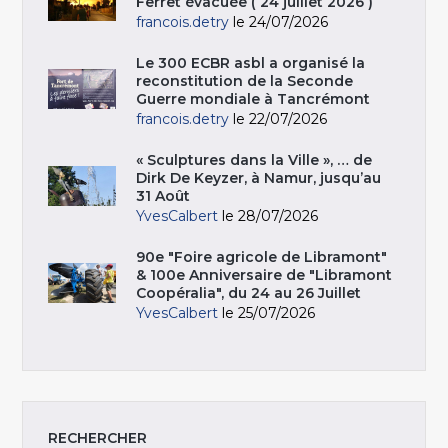
Ferret évacuée ( 24 juillet 2026 )
francois.detry
le 24/07/2026
Le 300 ECBR asbl a organisé la
reconstitution de la Seconde
Guerre mondiale à Tancrémont
francois.detry
le 22/07/2026
« Sculptures dans la Ville », … de
Dirk De Keyzer, à Namur, jusqu’au
31 Août
YvesCalbert
le 28/07/2026
90e "Foire agricole de Libramont"
& 100e Anniversaire de "Libramont
Coopéralia", du 24 au 26 Juillet
YvesCalbert
le 25/07/2026
RECHERCHER