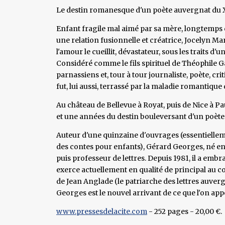
Le destin romanesque d'un poète auvergnat du X
Enfant fragile mal aimé par sa mère, longtemps d
une relation fusionnelle et créatrice, Jocelyn Mar
l'amour le cueillit, dévastateur, sous les traits d'
Considéré comme le fils spirituel de Théophile Gau
parnassiens et, tour à tour journaliste, poète, criti
fut, lui aussi, terrassé par la maladie romantique d
Au château de Bellevue à Royat, puis de Nice à Pau 
et une années du destin bouleversant d'un poèt
Auteur d'une quinzaine d'ouvrages (essentielleme
des contes pour enfants), Gérard Georges, né en 
puis professeur de lettres. Depuis 1981, il a embr
exerce actuellement en qualité de principal au c
de Jean Anglade (le patriarche des lettres auver
Georges est le nouvel arrivant de ce que l'on a
www.pressesdelacite.com
- 252 pages - 20,00 €.