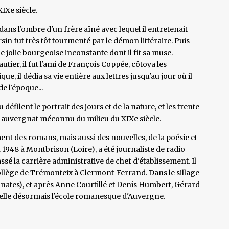
IXe siècle.
ans l'ombre d'un frère aîné avec lequel il entretenait
sin fut très tôt tourmenté par le démon littéraire. Puis
une jolie bourgeoise inconstante dont il fit sa muse.
tier, il fut l'ami de François Coppée, côtoya les
que, il dédia sa vie entière aux lettres jusqu'au jour où il
e l'époque...
défilent le portrait des jours et de la nature, et les trente
e auvergnat méconnu du milieu du XIXe siècle.
nt des romans, mais aussi des nouvelles, de la poésie et
1948 à Montbrison (Loire), a été journaliste de radio
assé la carrière administrative de chef d'établissement. Il
ollège de Trémonteix à Clermont-Ferrand. Dans le sillage
gnates), et après Anne Courtillé et Denis Humbert, Gérard
ppelle désormais l'école romanesque d'Auvergne.