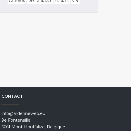
CADEAUX
RESTAURANT
SPORTS
VIN
CONTACT
info@ardenneweb.eu
9e Fontenaille
6661 Mont-Houffalize, Belgique