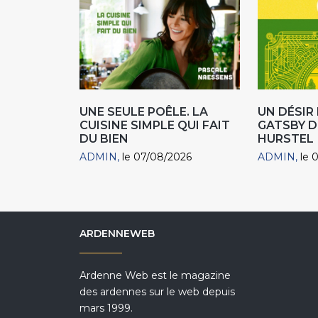
UNE SEULE POÊLE. LA
UN DÉSI
CUISINE SIMPLE QUI FAIT
GATSBY D
DU BIEN
HURSTEL
ADMIN
le 07/08/2026
ADMIN
le 
ARDENNEWEB
Ardenne Web est le magazine
des ardennes sur le web depuis
mars 1999.