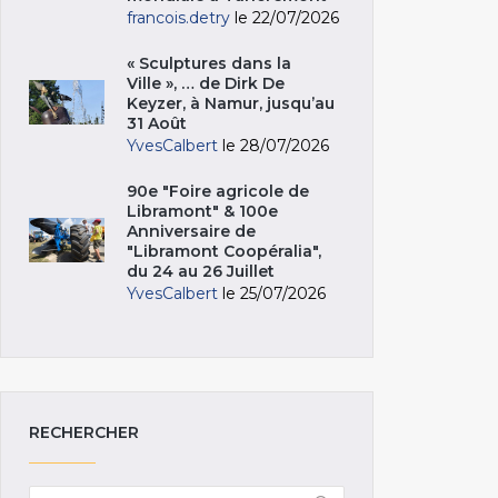
francois.detry
le 22/07/2026
« Sculptures dans la
Ville », … de Dirk De
Keyzer, à Namur, jusqu’au
31 Août
YvesCalbert
le 28/07/2026
90e "Foire agricole de
Libramont" & 100e
Anniversaire de
"Libramont Coopéralia",
du 24 au 26 Juillet
YvesCalbert
le 25/07/2026
RECHERCHER