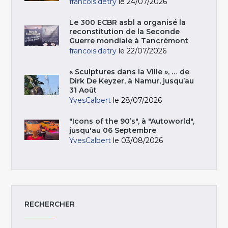
francois.detry
le 24/07/2026
Le 300 ECBR asbl a organisé la
reconstitution de la Seconde
Guerre mondiale à Tancrémont
francois.detry
le 22/07/2026
« Sculptures dans la Ville », … de
Dirk De Keyzer, à Namur, jusqu’au
31 Août
YvesCalbert
le 28/07/2026
"Icons of the 90’s", à "Autoworld",
jusqu'au 06 Septembre
YvesCalbert
le 03/08/2026
RECHERCHER