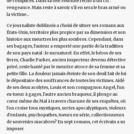
de complices. Dans sa tête résonne l'écho d'un cri :
vengeance. Mais reste à savoir s'il en sera le bras armé ou
la victime...
Ce journaliste dublinois a choisi de situer ses romans aux
États-Unis, territoire plus propice par sa dimension et son
histoire aux meurtres les plus sombres. Cependant, dans
ses bagages, l'auteur a emporté une partie de la tradition
de son pays natal : le surnaturel. En effet, le héros de ses
livres, Charlie Parker, ancien inspecteur devenu détective
privé, reste hanté par le meurtre atroce de sa femme et sa
petite fille. La douleur jamais éteinte de son deuil fait de lui
le dépositaire des souffrances de toutes les victimes. Aidé
de ses deux acolytes, Louis et son compagnon Angel, l'un
ex-tueur à gages, l'autre ancien braqueur, il plonge au
cœur même du Mal à travers chacune de ses enquêtes, où
l'on croise fous mystiques, sectes apocalyptiques, violeurs
d'enfants, psychopathes, tueurs en série, collectionneurs
de souvenirs macabres? En sept romans, cet écrivain a su
imposer