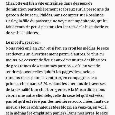
Charlotte est bien vite entraînée dans des jeux de
domination particulièrement scabreux sur la personne du
garçon de bureau, Philéas. Sans compter sur Rosalinde
Darley, la fille du pasteur, une voyeuse impénitente, qui lui
fait découvrir peu à peu tous les secrets de la biscuiterie et
de ses biscuitières…
Le mot d’Esparbec :
Nous voici en l’an 2014, et si l’on en croit les médias, le sexe
est devenu un divertissement parmi d’autres. Ni plus, ni
moins. Ne cessent de fleurir aux devantures des libraires
de gros tomes de « mammys pornos », où l’on voit de
tendres jouvencelles quitter les pages des anciens
romans roses pour s’aventurer, en compagnie de «
princes charmants S.M. », dans les chemins de traverses
de la sexualité bon chic bon genre. A la Musardine, nous
visons une autre clientèle, celle du sexe tel qu’il est vécu,
pas tel qu’il est rêvé par des mémères accrochées, faute de
mieux, à leurs ordinateurs (des blogs, en veux-tu, en voilà,
et la ménagère emplit son panier). Dans nos livres, le sexe