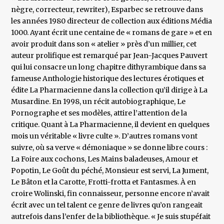
nègre, correcteur, rewriter), Esparbec se retrouve dans
les années 1980 directeur de collection aux éditions Média
1000. Ayant écrit une centaine de « romans de gare » et en
avoir produit dans son « atelier » près d’un millier, cet
auteur prolifique est remarqué par Jean-Jacques Pauvert
qui lui consacre un long chapitre dithyrambique dans sa
fameuse Anthologie historique des lectures érotiques et
édite La Pharmacienne dans la collection qu’il dirige à La
Musardine. En 1998, un récit autobiographique, Le
Pornographe et ses modèles, attire l’attention de la
critique. Quant à La Pharmacienne, il devient en quelques
mois un véritable « livre culte ». D’autres romans vont
suivre, où sa verve « démoniaque » se donne libre cours :
La Foire aux cochons, Les Mains baladeuses, Amour et
Popotin, Le Goût du péché, Monsieur est servi, La Jument,
Le Bâton et la Carotte, Frotti-frotta et Fantasmes. À en
croire Wolinski, fin connaisseur, personne encore n’avait
écrit avec un tel talent ce genre de livres qu’on rangeait
autrefois dans l’enfer de la bibliothèque. « Je suis stupéfait