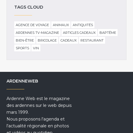
TAGS CLOUD
AGENCE DE VOYAGE
ANIMAUX
ANTIQUITÉS
ARDENNES TV-MAGAZINE
ARTICLES CADEAUX
BAPTÊME
BIEN-ÊTRE
BRICOLAGE
CADEAUX
RESTAURANT
SPORTS
VIN
ARDENNEWEB
Ardenne Web est le magazine
des ardennes sur le web depuis
mars 1999.
Nous proposons l'agenda et
l'actualité régionale en photos
et vidéos au quotidien.