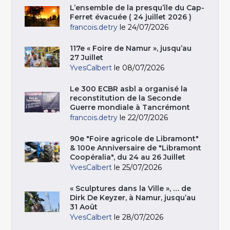
L’ensemble de la presqu’île du Cap-
Ferret évacuée ( 24 juillet 2026 )
francois.detry
le 24/07/2026
117e « Foire de Namur », jusqu’au
27 Juillet
YvesCalbert
le 08/07/2026
Le 300 ECBR asbl a organisé la
reconstitution de la Seconde
Guerre mondiale à Tancrémont
francois.detry
le 22/07/2026
90e "Foire agricole de Libramont"
& 100e Anniversaire de "Libramont
Coopéralia", du 24 au 26 Juillet
YvesCalbert
le 25/07/2026
« Sculptures dans la Ville », … de
Dirk De Keyzer, à Namur, jusqu’au
31 Août
YvesCalbert
le 28/07/2026