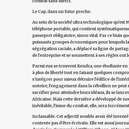
combat sans merci.
Le Cap, dans un futur proche.
Au sein de la société ultra technologique qu'est Mo
téléphone portable, qui contient systématiqueme
passeport obligatoire, sinon vital. Par ce biais q
puissants groupes économiques pour lesquels la po
ségrégation raciale, a déplacé sa ligne de part
de l'entreprise et se soumettent à ses règles ont l
Parmi eux se trouvent Kendra, une étudiante en
à plus de liberté tout en faisant quelques compromis
s'intégrer pour mieux détruire l'édifice de l'intér
notoire, l'engagement dans la rébellion ne peut s
sacrifier pour atteindre leurs idéaux, ils se lanc
Africaine. Mais cette dernière a développé de no
inévitable, l'issue du combat, elle, sera forcéme
Inclassable. Cet adjectif semble avoir été invent
contente pas d'être écrivain. Elle est aussi journ