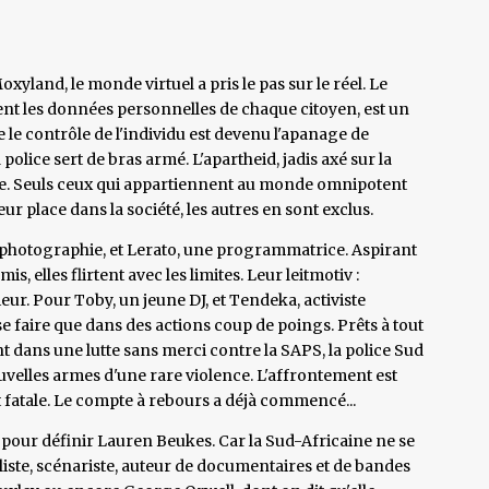
xyland, le monde virtuel a pris le pas sur le réel. Le
nt les données personnelles de chaque citoyen, est un
ue le contrôle de l'individu est devenu l'apanage de
lice sert de bras armé. L'apartheid, jadis axé sur la
age. Seuls ceux qui appartiennent au monde omnipotent
eur place dans la société, les autres en sont exclus.
 photographie, et Lerato, une programmatrice. Aspirant
, elles flirtent avec les limites. Leur leitmotiv :
ieur. Pour Toby, un jeune DJ, et Tendeka, activiste
e faire que dans des actions coup de poings. Prêts à tout
ent dans une lutte sans merci contre la SAPS, la police Sud
uvelles armes d'une rare violence. L'affrontement est
nt fatale. Le compte à rebours a déjà commencé...
é pour définir Lauren Beukes. Car la Sud-Africaine ne se
aliste, scénariste, auteur de documentaires et de bandes