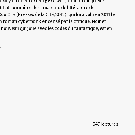
xley ou encore George Orwell, dont on dit qu'elle
 fait connaître des amateurs de littérature de
 City (Presses de la Cité, 2013), qui lui a valu en 2011 le
un roman cyberpunk encensé par la critique. Noir et
nouveau qui joue avec les codes du fantastique, est en
.
.
547 lectures