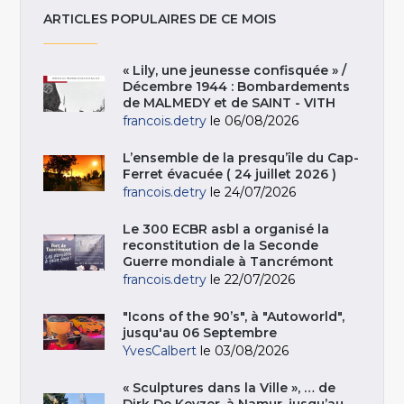
ARTICLES POPULAIRES DE CE MOIS
« Lily, une jeunesse confisquée » /
Décembre 1944 : Bombardements
de MALMEDY et de SAINT - VITH
francois.detry
le 06/08/2026
L’ensemble de la presqu’île du Cap-
Ferret évacuée ( 24 juillet 2026 )
francois.detry
le 24/07/2026
Le 300 ECBR asbl a organisé la
reconstitution de la Seconde
Guerre mondiale à Tancrémont
francois.detry
le 22/07/2026
"Icons of the 90’s", à "Autoworld",
jusqu'au 06 Septembre
YvesCalbert
le 03/08/2026
« Sculptures dans la Ville », … de
Dirk De Keyzer, à Namur, jusqu’au