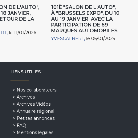
ON DE L'AUTO",
101È "SALON DE L'AUTO",
18 JANVIER,
À "BRUSSELS EXPO", DU 10
RETOUR DE LA
AU 19 JANVIER, AVEC LA
PARTICIPATION DE 69
MARQUES AUTOMOBILES
ERT
le 11/01/2026
YVESCALBERT
le 06/01/2025
LIENS UTILES
Nos collaborateurs
Archives
Archives Vidéos
Annuaire régional
Petites annonces
FAQ
Mentions légales