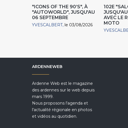
"ICONS OF THE 90’S", À
102E "SAL
"AUTOWORLD", JUSQU'AU
JUSQU'AU 
06 SEPTEMBRE
AVEC LE 
MOTO
YVESCALBERT
le 03/08/2026
YVESCALB
ARDENNEWEB
Ardenne Web est le magazine
des ardennes sur le web depuis
mars 1999.
Nous proposons l'agenda et
l'actualité régionale en photos
et vidéos au quotidien.