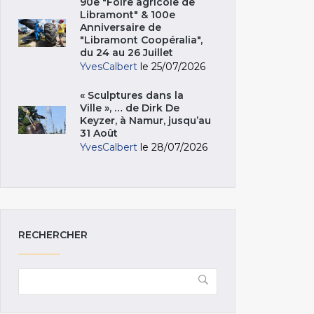
90e "Foire agricole de
Libramont" & 100e
Anniversaire de
"Libramont Coopéralia",
du 24 au 26 Juillet
YvesCalbert
le 25/07/2026
« Sculptures dans la
Ville », … de Dirk De
Keyzer, à Namur, jusqu’au
31 Août
YvesCalbert
le 28/07/2026
RECHERCHER