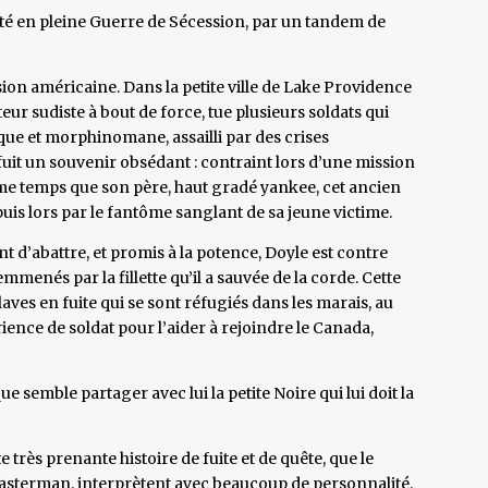
lité en pleine Guerre de Sécession, par un tandem de
sion américaine. Dans la petite ville de Lake Providence
eur sudiste à bout de force, tue plusieurs soldats qui
que et morphinomane, assailli par des crises
 fuit un souvenir obsédant : contraint lors d’une mission
ême temps que son père, haut gradé yankee, cet ancien
puis lors par le fantôme sanglant de sa jeune victime.
t d’abattre, et promis à la potence, Doyle est contre
menés par la fillette qu’il a sauvée de la corde. Cette
es en fuite qui se sont réfugiés dans les marais, au
ence de soldat pour l’aider à rejoindre le Canada,
e semble partager avec lui la petite Noire qui lui doit la
très prenante histoire de fuite et de quête, que le
asterman, interprètent avec beaucoup de personnalité.