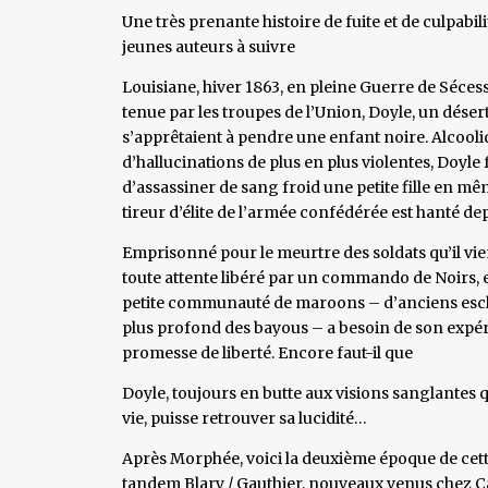
Une très prenante histoire de fuite et de culpabi
jeunes auteurs à suivre
Louisiane, hiver 1863, en pleine Guerre de Séces
tenue par les troupes de l’Union, Doyle, un désert
s’apprêtaient à pendre une enfant noire. Alcooli
d’hallucinations de plus en plus violentes, Doyle
d’assassiner de sang froid une petite fille en m
tireur d’élite de l’armée confédérée est hanté de
Emprisonné pour le meurtre des soldats qu’il vien
toute attente libéré par un commando de Noirs, em
petite communauté de maroons – d’anciens esclav
plus profond des bayous – a besoin de son expéri
promesse de liberté. Encore faut-il que
Doyle, toujours en butte aux visions sanglantes qu
vie, puisse retrouver sa lucidité…
Après Morphée, voici la deuxième époque de cette 
tandem Blary / Gauthier, nouveaux venus chez C