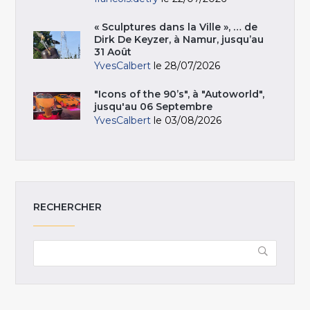
« Sculptures dans la Ville », … de
Dirk De Keyzer, à Namur, jusqu’au
31 Août
YvesCalbert
le 28/07/2026
"Icons of the 90’s", à "Autoworld",
jusqu'au 06 Septembre
YvesCalbert
le 03/08/2026
RECHERCHER