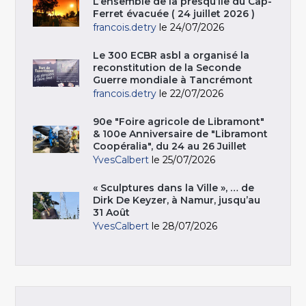
L’ensemble de la presqu’île du Cap-
Ferret évacuée ( 24 juillet 2026 )
francois.detry
le 24/07/2026
Le 300 ECBR asbl a organisé la
reconstitution de la Seconde
Guerre mondiale à Tancrémont
francois.detry
le 22/07/2026
90e "Foire agricole de Libramont"
& 100e Anniversaire de "Libramont
Coopéralia", du 24 au 26 Juillet
YvesCalbert
le 25/07/2026
« Sculptures dans la Ville », … de
Dirk De Keyzer, à Namur, jusqu’au
31 Août
YvesCalbert
le 28/07/2026