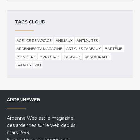
TAGS CLOUD
AGENCE DE VOYAGE
ANIMAUX
ANTIQUITÉS
ARDENNES TV-MAGAZINE
ARTICLES CADEAUX
BAPTÊME
BIEN-ÊTRE
BRICOLAGE
CADEAUX
RESTAURANT
SPORTS
VIN
ARDENNEWEB
Ardenne Web est le magazine
des ardennes sur le web depuis
mars 1999.
Nous proposons l'agenda et