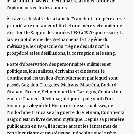
le parfum du pastis et des tamaris, la fumée brune de
l’opium puis celle des canons.
À travers l’histoire de la famille Franchini - un père corse
propriétaire du fameux hôtel et une mère vietnamienne -
c’est tout le Saigon des années 1930 à 1970 qui ressurgit :
la vie quotidienne des Vietnamiens, la tragédie du
métissage, le crépuscule du "règne des Blancs", la
prospérité et les désillusions, la corruption et le sang.
Poste d’observation des personnalités militaires et
politiques, journalistes, écrivains et cinéastes, le
Continental est un lieu d’envoûtement par lequel sont
passés Segalen, Dorgelès, Malraux, Mayréna, Bodard,
Graham Greene, Schoendoerffer, Lartéguy, Coutard ou
encore Chancel. Récit magnifique et poignant d’un
témoin privilégié de l’Histoire et de ses coulisses, de
l’Indochine française à la guerre du Vietnam, Continental
Saigon est un livre devenu mythique. Depuis sa première
publication en 1977, il incarne autant les fantasmes de
cette luxuriante et mystérieuse Indochine que le rêve