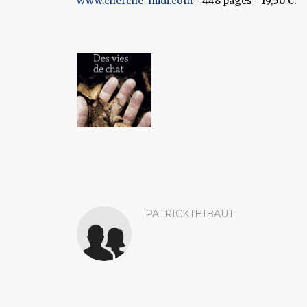
www.cherche-midi.com
- 448 pages - 19,50 €.
PATRICKTHIBAUT