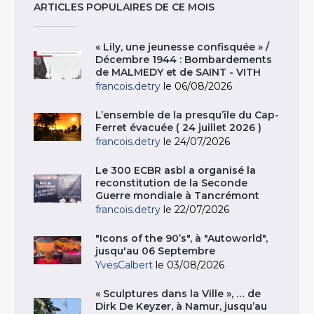
ARTICLES POPULAIRES DE CE MOIS
« Lily, une jeunesse confisquée » /
Décembre 1944 : Bombardements
de MALMEDY et de SAINT - VITH
francois.detry
le 06/08/2026
L’ensemble de la presqu’île du Cap-
Ferret évacuée ( 24 juillet 2026 )
francois.detry
le 24/07/2026
Le 300 ECBR asbl a organisé la
reconstitution de la Seconde
Guerre mondiale à Tancrémont
francois.detry
le 22/07/2026
"Icons of the 90’s", à "Autoworld",
jusqu'au 06 Septembre
YvesCalbert
le 03/08/2026
« Sculptures dans la Ville », … de
Dirk De Keyzer, à Namur, jusqu’au