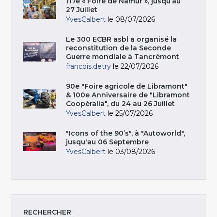
117e « Foire de Namur », jusqu’au
27 Juillet
YvesCalbert
le 08/07/2026
Le 300 ECBR asbl a organisé la
reconstitution de la Seconde
Guerre mondiale à Tancrémont
francois.detry
le 22/07/2026
90e "Foire agricole de Libramont"
& 100e Anniversaire de "Libramont
Coopéralia", du 24 au 26 Juillet
YvesCalbert
le 25/07/2026
"Icons of the 90’s", à "Autoworld",
jusqu'au 06 Septembre
YvesCalbert
le 03/08/2026
RECHERCHER