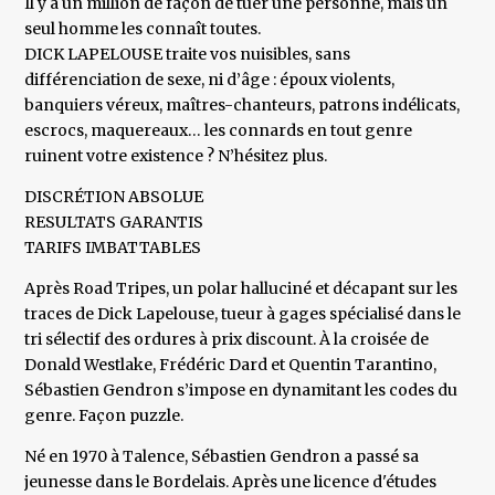
Il y a un million de façon de tuer une personne, mais un
seul homme les connaît toutes.
DICK LAPELOUSE traite vos nuisibles, sans
différenciation de sexe, ni d’âge : époux violents,
banquiers véreux, maîtres-chanteurs, patrons indélicats,
escrocs, maquereaux… les connards en tout genre
ruinent votre existence ? N’hésitez plus.
DISCRÉTION ABSOLUE
RESULTATS GARANTIS
TARIFS IMBATTABLES
Après Road Tripes, un polar halluciné et décapant sur les
traces de Dick Lapelouse, tueur à gages spécialisé dans le
tri sélectif des ordures à prix discount. À la croisée de
Donald Westlake, Frédéric Dard et Quentin Tarantino,
Sébastien Gendron s’impose en dynamitant les codes du
genre. Façon puzzle.
Né en 1970 à Talence, Sébastien Gendron a passé sa
jeunesse dans le Bordelais. Après une licence d'études