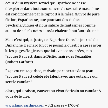
cœur d′un mystère sexuel qu′Esparbec ne cesse
d′explorer dans toute son œuvre : la sexualité masculine
est conditionnée par le rapport à la mère. Œuvre de pure
fiction, Esparbec se joue pourtant des clichés
psychanalytiques et nous sature de fantasmes comme
autant de soleils noirs dans la chaleur étouffante du midi.
Mais c′est qui, au juste, cet Esparbec Dans Le Journal du
Dimanche, Bernard Pivot se posait la question après avoir
lu les pages élogieuses que lui avait consacrées Jean-
Jacques Pauvert, dans le Dictionnaire des Sexualités
(Robert Laffont).
" Qui est cet Esparbec, écrivain pornocrate dont Jean-
Jacques Pauvert célèbre le talent avec une outrance qui
sent le canular "
Alors, qui a raison, Pauvert ou Pivot Écrivain ou canular À
vous de le dire.
www.lamusardine.com
- 352 pages - 17,00 €.