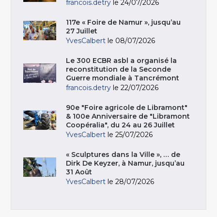
francois.detry
le 24/07/2026
117e « Foire de Namur », jusqu’au
27 Juillet
YvesCalbert
le 08/07/2026
Le 300 ECBR asbl a organisé la
reconstitution de la Seconde
Guerre mondiale à Tancrémont
francois.detry
le 22/07/2026
90e "Foire agricole de Libramont"
& 100e Anniversaire de "Libramont
Coopéralia", du 24 au 26 Juillet
YvesCalbert
le 25/07/2026
« Sculptures dans la Ville », … de
Dirk De Keyzer, à Namur, jusqu’au
31 Août
YvesCalbert
le 28/07/2026