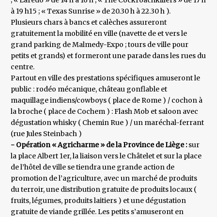
; « Laredo » de 14 h à 16 h ; « The Cockroachkillers » de 17 h
à 19 h15 ; « Texas Sunrise » de 20.30 h à 22.30 h ).
Plusieurs chars à bancs et calèches assureront
gratuitement la mobilité en ville (navette de et vers le
grand parking de Malmedy-Expo ; tours de ville pour
petits et grands) et formeront une parade dans les rues du
centre.
Partout en ville des prestations spécifiques amuseront le
public : rodéo mécanique, château gonflable et
maquillage indiens/cowboys ( place de Rome ) / cochon à
la broche ( place de Cochem ) : Flash Mob et saloon avec
dégustation whisky ( Chemin Rue ) / un maréchal-ferrant
(rue Jules Steinbach )
- Opération « Agricharme » de la Province de Liège :
sur
la place Albert 1er, la liaison vers le Châtelet et sur la place
de l’hôtel de ville se tiendra une grande action de
promotion de l’agriculture, avec un marché de produits
du terroir, une distribution gratuite de produits locaux (
fruits, légumes, produits laitiers ) et une dégustation
gratuite de viande grillée. Les petits s’amuseront en