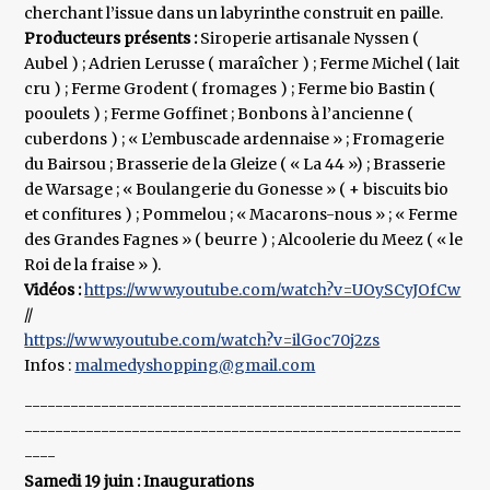
cherchant l’issue dans un labyrinthe construit en paille.
Producteurs présents :
Siroperie artisanale Nyssen (
Aubel ) ; Adrien Lerusse ( maraîcher ) ; Ferme Michel ( lait
cru ) ; Ferme Grodent ( fromages ) ; Ferme bio Bastin (
pooulets ) ; Ferme Goffinet ; Bonbons à l’ancienne (
cuberdons ) ; « L’embuscade ardennaise » ; Fromagerie
du Bairsou ; Brasserie de la Gleize ( « La 44 ») ; Brasserie
de Warsage ; « Boulangerie du Gonesse » ( + biscuits bio
et confitures ) ; Pommelou ; « Macarons-nous » ; « Ferme
des Grandes Fagnes » ( beurre ) ; Alcoolerie du Meez ( « le
Roi de la fraise » ).
Vidéos :
https://www.youtube.com/watch?v=UOySCyJOfCw
//
https://www.youtube.com/watch?v=ilGoc70j2zs
Infos :
malmedyshopping@gmail.com
---------------------------------------------------------
---------------------------------------------------------
----
Samedi 19 juin : Inaugurations