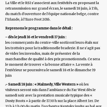
La Ville et le RSI s’associent aux festivités en proposant la
retransmission sur grand écran, le samedi 18 juin, à 15h,
du match d’ouverture de l’équipe nationale belge, contre
l’Irlande, à l’Euro Foot 2016.
Reprenons le programme dans le détail :
- dès le jeudi 16 et le vendredi 17 juin :
les commerçants du centre-ville sortiront leurs étals sur
les trottoirs pour la traditionnelle braderie. Il ne s’agit pas
de vider les invendus, mais de présenter de la
marchandise de qualité à des prix promotionnels. Ce sera
le moment de trouver « la bonne affaire ». La vente à
l’extérieur se poursuivra le samedi 18 et le dimanche 19
juin
.- Samedi 18 juin : « Malmedy, Ville Western »
où les
visiteurs seront mis dans l’ambiance du Far West dès le
samedi soir avec la prestation musicale typique des «
Dusty Boots » à partir de 17.30 h sur la place Albert 1er. De
21 h à 1 h 00 du matin, l’orchestre Kentuky invite au bal aux