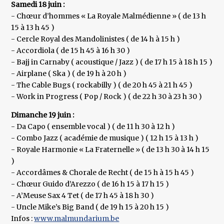
Samedi 18 juin :
- Chœur d’hommes « La Royale Malmédienne » ( de 13 h
15 à 13 h 45 )
- Cercle Royal des Mandolinistes ( de 14 h à 15 h )
- Accordiola ( de 15 h 45 à 16 h 30 )
- Bajj in Carnaby ( acoustique / Jazz ) ( de 17 h 15 à 18 h 15 )
- Airplane ( Ska ) ( de 19 h à 20 h )
- The Cable Bugs ( rockabilly ) ( de 20 h 45 à 21 h 45 )
- Work in Progress ( Pop / Rock ) ( de 22 h 30 à 23 h 30 )
Dimanche 19 juin :
- Da Capo ( ensemble vocal ) ( de 11 h 30 à 12 h )
- Combo Jazz ( académie de musique ) ( 12 h 15 à 13 h )
- Royale Harmonie « La Fraternelle » ( de 13 h 30 à 14 h 15
)
- Accordâmes & Chorale de Recht ( de 15 h à 15 h 45 )
- Chœur Guido d’Arezzo ( de 16 h 15 à 17 h 15 )
- A’Meuse Sax 4 Tet ( de 17 h 45 à 18 h 30 )
- Uncle Mike’s Big Band ( de 19 h 15 à 20 h 15 )
Infos :
www.malmundarium.be