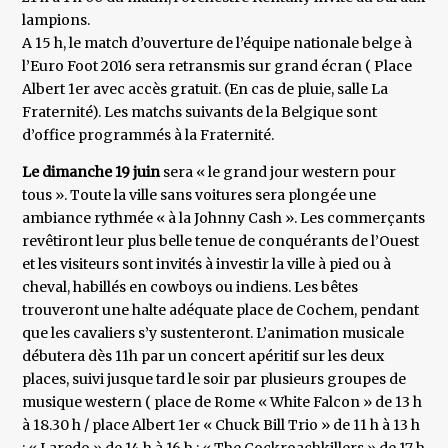
lampions.
A 15 h, le match d’ouverture de l’équipe nationale belge à
l’Euro Foot 2016 sera retransmis sur grand écran ( Place
Albert 1er avec accès gratuit. (En cas de pluie, salle La
Fraternité). Les matchs suivants de la Belgique sont
d’office programmés à la Fraternité.
Le dimanche 19 juin
sera « le grand jour western pour
tous ». Toute la ville sans voitures sera plongée une
ambiance rythmée « à la Johnny Cash ». Les commerçants
revêtiront leur plus belle tenue de conquérants de l’Ouest
et les visiteurs sont invités à investir la ville à pied ou à
cheval, habillés en cowboys ou indiens. Les bêtes
trouveront une halte adéquate place de Cochem, pendant
que les cavaliers s’y sustenteront. L’animation musicale
débutera dès 11h par un concert apéritif sur les deux
places, suivi jusque tard le soir par plusieurs groupes de
musique western ( place de Rome « White Falcon » de 13 h
à 18.30 h / place Albert 1er « Chuck Bill Trio » de 11 h à 13 h