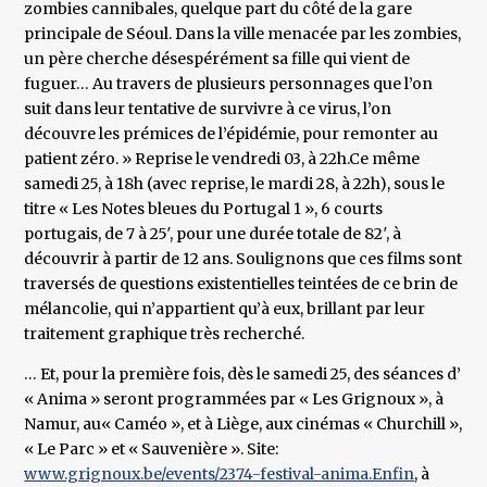
zombies cannibales, quelque part du côté de la gare
principale de Séoul. Dans la ville menacée par les zombies,
un père cherche désespérément sa fille qui vient de
fuguer… Au travers de plusieurs personnages que l’on
suit dans leur tentative de survivre à ce virus, l’on
découvre les prémices de l’épidémie, pour remonter au
patient zéro. » Reprise le vendredi 03, à 22h.Ce même
samedi 25, à 18h (avec reprise, le mardi 28, à 22h), sous le
titre « Les Notes bleues du Portugal 1 », 6 courts
portugais, de 7 à 25′, pour une durée totale de 82′, à
découvrir à partir de 12 ans. Soulignons que ces films sont
traversés de questions existentielles teintées de ce brin de
mélancolie, qui n’appartient qu’à eux, brillant par leur
traitement graphique très recherché.
… Et, pour la première fois, dès le samedi 25, des séances d’
« Anima » seront programmées par « Les Grignoux », à
Namur, au« Caméo », et à Liège, aux cinémas « Churchill »,
« Le Parc » et « Sauvenière ». Site:
www.grignoux.be/events/2374-festival-anima.Enfin
, à