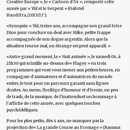
Creative Europe », le « Cartoon d’Or », remporté cette
année par « Yùl et le Serpent » (Gabriel
Harel/Fra./2015/13′).
«Synopsis: « Yùl, treize ans, accompagne son grand frère
Dino pour conclure un deal avec Mike, petite frappe
accompagnée de son dogue argentin. Alors que la
situation tourne mal, un étrange serpent apparaît. »
«Autre grand moment, la « Nuit animée », le samedi 04, à
21h30 qui scintille au-dessus de« Flagey » en trois
programmes qui vont vous mener aux petites heures, en
compagnie d’animateurs et d’animatrices du monde
entier, le tout pour un parcours garanti sans lignes
droites. Au menu, florilège d’humour et d’ironie, un peu
de trash, de la musique, de l’inattenduet un hommage à
l’affiche de cette année, avec quelques touches
psychédéliques.
Pour les plus petits, dès 4 ans, ne manquez pas la
projection de« La grande Course au Fromage » (Rasmus