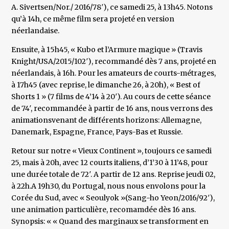
A. Sivertsen/Nor./ 2016/78′), ce samedi 25, à 13h45. Notons
qu’à 14h, ce même film sera projeté en version
néerlandaise.
Ensuite, à 15h45, « Kubo et l’Armure magique » (Travis
Knight/USA/2015/102′), recommandé dès 7 ans, projeté en
néerlandais, à 16h. Pour les amateurs de courts-métrages,
à 17h45 (avec reprise, le dimanche 26, à 20h), « Best of
Shorts 1 » (7 films de 4’14 à 20′). Au cours de cette séance
de 74′, recommandée à partir de 16 ans, nous verrons des
animationsvenant de différents horizons: Allemagne,
Danemark, Espagne, France, Pays-Bas et Russie.
Retour sur notre « Vieux Continent », toujours ce samedi
25, mais à 20h, avec 12 courts italiens, d’1’30 à 11’48, pour
une durée totale de 72′. A partir de 12 ans. Reprise jeudi 02,
à 22h.A 19h30, du Portugal, nous nous envolons pour la
Corée du Sud, avec « Seoulyok »(Sang-ho Yeon/2016/92′),
une animation particulière, recomamdée dès 16 ans.
Synopsis: « « Quand des marginaux se transforment en