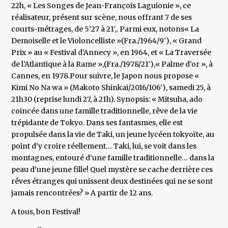
22h, « Les Songes de Jean-François Laguionie », ce
réalisateur, présent sur scène, nous offrant 7 de ses
courts-métrages, de 5’27 à 21′,. Parmi eux, notons« La
Demoiselle et le Violoncelliste »(Fra./1964/9′), « Grand
Prix » au « Festival d’Annecy », en 1964, et « La Traversée
de l’Atlantique à la Rame »,(Fra./1978/21′),« Palme d’or », à
Cannes, en 1978.Pour suivre, le Japon nous propose «
Kimi No Na wa » (Makoto Shinkai/2016/106’), samedi 25, à
21h30 (reprise lundi 27, à 21h). Synopsis: « Mitsuha, ado
coincée dans une famille traditionnelle, rêve de la vie
trépidante de Tokyo. Dans ses fantasmes, elle est
propulsée dans la vie de Taki, un jeune lycéen tokyoïte, au
point d’y croire réellement… Taki, lui, se voit dans les
montagnes, entouré d’une famille traditionnelle… dans la
peau d’une jeune fille! Quel mystère se cache derrière ces
rêves étranges qui unissent deux destinées qui ne se sont
jamais rencontrées? » A partir de 12 ans.
A tous, bon Festival!