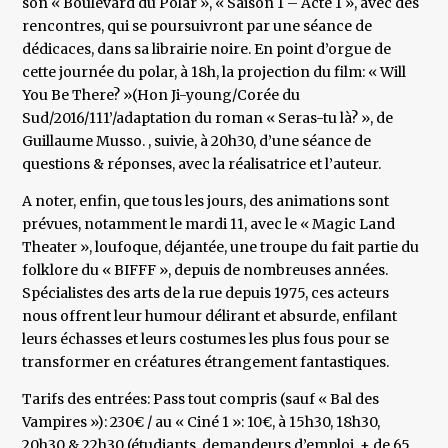
son « Boulevard du Polar », « Saison 1 – Acte 1 », avec des
rencontres, qui se poursuivront par une séance de
dédicaces, dans sa librairie noire. En point d’orgue de
cette journée du polar, à 18h, la projection du film: « Will
You Be There? »(Hon Ji-young/Corée du
Sud/2016/111’/adaptation du roman « Seras-tu là? », de
Guillaume Musso. , suivie, à 20h30, d’une séance de
questions & réponses, avec la réalisatrice et l’auteur.
A noter, enfin, que tous les jours, des animations sont
prévues, notamment le mardi 11, avec le « Magic Land
Theater », loufoque, déjantée, une troupe du fait partie du
folklore du « BIFFF », depuis de nombreuses années.
Spécialistes des arts de la rue depuis 1975, ces acteurs
nous offrent leur humour délirant et absurde, enfilant
leurs échasses et leurs costumes les plus fous pour se
transformer en créatures étrangement fantastiques.
Tarifs des entrées: Pass tout compris (sauf « Bal des
Vampires »): 230€ / au « Ciné 1 »: 10€, à 15h30, 18h30,
20h30 & 22h30 (étudiants, demandeurs d’emploi, + de 65