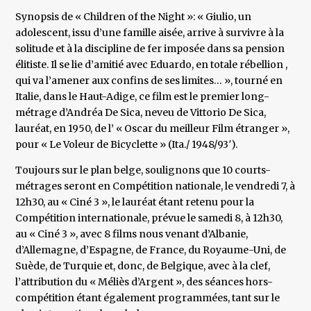
Synopsis de « Children of the Night »: « Giulio, un
adolescent, issu d’une famille aisée, arrive à survivre à la
solitude et à la discipline de fer imposée dans sa pension
élitiste. Il se lie d’amitié avec Eduardo, en totale rébellion ,
qui va l’amener aux confins de ses limites… », tourné en
Italie, dans le Haut-Adige, ce film est le premier long-
métrage d’Andréa De Sica, neveu de Vittorio De Sica,
lauréat, en 1950, de l’ « Oscar du meilleur Film étranger »,
pour « Le Voleur de Bicyclette » (Ita./ 1948/93′).
Toujours sur le plan belge, soulignons que 10 courts-
métrages seront en Compétition nationale, le vendredi 7, à
12h30, au « Ciné 3 », le lauréat étant retenu pour la
Compétition internationale, prévue le samedi 8, à 12h30,
au « Ciné 3 », avec 8 films nous venant d’Albanie,
d’Allemagne, d’Espagne, de France, du Royaume-Uni, de
Suède, de Turquie et, donc, de Belgique, avec à la clef,
l’attribution du « Méliès d’Argent », des séances hors-
compétition étant également programmées, tant sur le