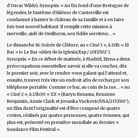
d’Oscar Wilde). Synopsis: « Au fin fond d’une Bretagne de
légendes, le fantôme d’Aliénor de Canterville est
condamné à hanter le château de sa famille et à en faire
fuir tout nouvel habitant. Il remplit cette mission à
merveille, aidé de Gwilherm, son fidèle serviteur… »
Le dimanche 16: Soirée de Clôture, au « Ciné 1 », à 20h: « El
Bar » (« Le Bar »/Alex de la Iglesia/Esp./ 2017/102′).
Synopsis: « En ce début de matinée, à Madrid, Elena a deux
préoccupations essentielles: savoir si elle va coucher, dès
le premier soir, avec le rendez-vous galant qui l’attend et,
ensuite, trouver très vite un endroit afin de recharger son
téléphone portable. Comme ce bar, au coin de la rue… » Au
« Ciné 2 », à 21h30: « XX » (Karyn Kusama, Roxanne
Benjamin, Annie Clark et Jovanka Vuckovic/USA/2117/80′),
un film dont l’originalité est d’être composé de quatre
contes, réalisés par quatre personnes, quatre femmes, qui
plus est, présenté en première mondiale au dernier «
Sundance Film Festival ».