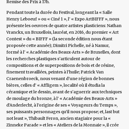
Remise des Prix à 17h.
Pendant toute la durée du Festival, longeant la « Salle
Henry Leboeuf » ou « Ciné 1 », l’ « Expo ArtBIFFF », nous
présente les oeuvres de quatre artistes plasticiens: Nathan
Vranckx, un Bruxellois, lauréat, en 2016, du premier « Art
Contest » du « BIFFF » (la seconde édition nous étant
proposée cette année); Dimitri Pichelle, né à Namur,
formé à l’ « Académie des Beaux-Arts » de Bruxelles, dont
les recherches plastiques s’articulent autour de
compositions et de superpositions de bois et de résine,
finement travaillées, peintes à l’huile; Patrick Van
Craenenbroeck, nous venant d’une région de bonnes
bières, celles d’ « Affligem », localité où il étudia la
céramique et le dessin, avant de s’aguerrir aux techniques
de moulage du bronze, à l’ « Académie des Beaux-Arts »
d’Anderlecht, à l’origine de ses « Voyageurs du Temps »,
ses puissants personnages qu’il nous propose; et, last but
not least », Thibault Feron, ancien stagiaire pour la «
Zinneke Parade » et les « Ateliers de la Monnaie », il crée