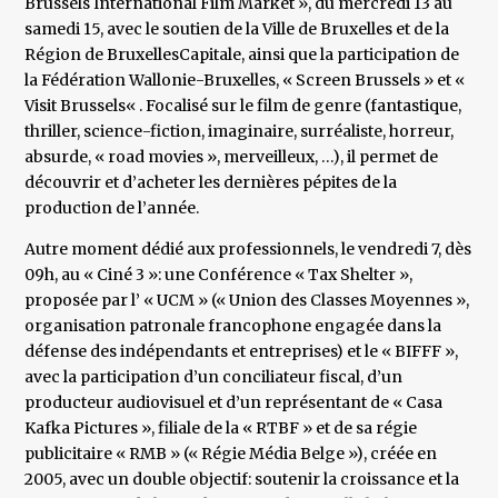
Brussels International Film Market », du mercredi 13 au
samedi 15, avec le soutien de la Ville de Bruxelles et de la
Région de BruxellesCapitale, ainsi que la participation de
la Fédération Wallonie-Bruxelles, « Screen Brussels » et «
Visit Brussels« . Focalisé sur le film de genre (fantastique,
thriller, science-fiction, imaginaire, surréaliste, horreur,
absurde, « road movies », merveilleux, …), il permet de
découvrir et d’acheter les dernières pépites de la
production de l’année.
Autre moment dédié aux professionnels, le vendredi 7, dès
09h, au « Ciné 3 »: une Conférence « Tax Shelter »,
proposée par l’ « UCM » (« Union des Classes Moyennes »,
organisation patronale francophone engagée dans la
défense des indépendants et entreprises) et le « BIFFF »,
avec la participation d’un conciliateur fiscal, d’un
producteur audiovisuel et d’un représentant de « Casa
Kafka Pictures », filiale de la « RTBF » et de sa régie
publicitaire « RMB » (« Régie Média Belge »), créée en
2005, avec un double objectif: soutenir la croissance et la