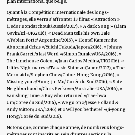
plan international que belge.
Quant à la Compétition internationale des longs-
métrages, elle verra s’affronter 13 films: « Attraction »
(Fedor Bondarchouk/Russie/2017), « A dark Song » (Liam
Gavin/Irl.-UK/2016), « Dead Man tells his own Tale
»/Fabian Forte/ Argentine/2016), « Hentaï Kamen: the
Abnormal Crisis »/Yuichi Fukuda/Japon/2016), « Johnny
FrankGarrett’s last Word »/Simon Rumley/USA/2016), «
The Limehouse Golem »/Juan Carlos Medina/UK/2016), «
Littles Nightmares »/Takashi Shimizu/Japon/2017), « The
Mermaid »/Stephen Chow/Chine-Hong Kong/2016), «
Missing you »/Hong-jin Mo/ Corée du Sud/2016), « Safe
Neighborhood »/Chris Peckover/Australie-USA/2016), «
Vanishing Time: a Boy who returned »/Tae-hwa
Um/Corée du Sud/2016), « We go on »/Jesse Holland &
Andy Mitton/USA/ 2016) et « Will you be there? »/Ji-young
Hong/Corée du Sud/2016).
Notons que, comme chaque année, de nombreux longs-
métrages sont inscrits au sein d’autres sections, la