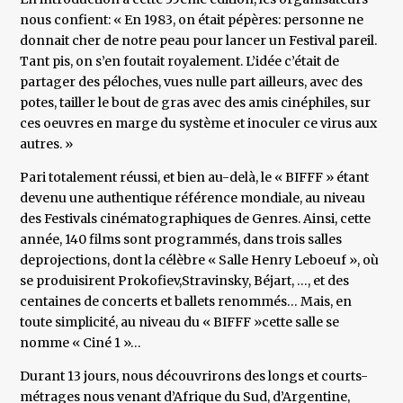
nous confient: « En 1983, on était pépères: personne ne
donnait cher de notre peau pour lancer un Festival pareil.
Tant pis, on s’en foutait royalement. L’idée c’était de
partager des péloches, vues nulle part ailleurs, avec des
potes, tailler le bout de gras avec des amis cinéphiles, sur
ces oeuvres en marge du système et inoculer ce virus aux
autres. »
Pari totalement réussi, et bien au-delà, le « BIFFF » étant
devenu une authentique référence mondiale, au niveau
des Festivals cinématographiques de Genres. Ainsi, cette
année, 140 films sont programmés, dans trois salles
deprojections, dont la célèbre « Salle Henry Leboeuf », où
se produisirent Prokofiev,Stravinsky, Béjart, …, et des
centaines de concerts et ballets renommés… Mais, en
toute simplicité, au niveau du « BIFFF »cette salle se
nomme « Ciné 1 »…
Durant 13 jours, nous découvrirons des longs et courts-
métrages nous venant d’Afrique du Sud, d’Argentine,