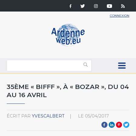
CONNEXION
35ÈME « BIFFF », À « BOZAR », DU 04
AU 16 AVRIL
ÉCRIT PAR
YVESCALBERT
LE
05/04/2017