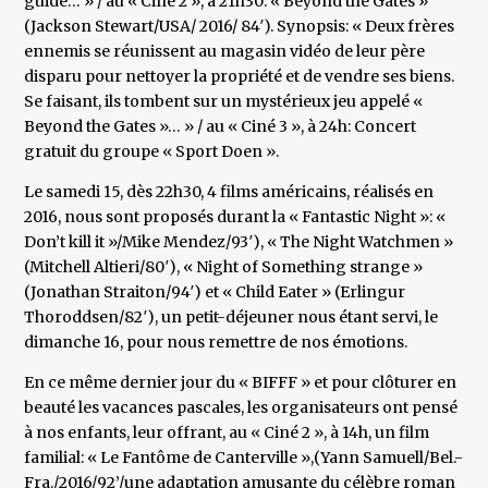
guide… » / au « Ciné 2 », à 21h30: « Beyond the Gates »
(Jackson Stewart/USA/ 2016/ 84′). Synopsis: « Deux frères
ennemis se réunissent au magasin vidéo de leur père
disparu pour nettoyer la propriété et de vendre ses biens.
Se faisant, ils tombent sur un mystérieux jeu appelé «
Beyond the Gates »… » / au « Ciné 3 », à 24h: Concert
gratuit du groupe « Sport Doen ».
Le samedi 15, dès 22h30, 4 films américains, réalisés en
2016, nous sont proposés durant la « Fantastic Night »: «
Don’t kill it »/Mike Mendez/93′), « The Night Watchmen »
(Mitchell Altieri/80′), « Night of Something strange »
(Jonathan Straiton/94′) et « Child Eater » (Erlingur
Thoroddsen/82′), un petit-déjeuner nous étant servi, le
dimanche 16, pour nous remettre de nos émotions.
En ce même dernier jour du « BIFFF » et pour clôturer en
beauté les vacances pascales, les organisateurs ont pensé
à nos enfants, leur offrant, au « Ciné 2 », à 14h, un film
familial: « Le Fantôme de Canterville »,(Yann Samuell/Bel.-
Fra./2016/92’/une adaptation amusante du célèbre roman