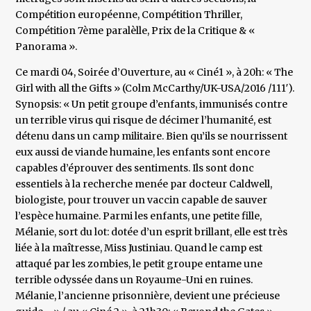
Compétition européenne, Compétition Thriller,
Compétition 7ème paralèlle, Prix de la Critique & «
Panorama ».
Ce mardi 04, Soirée d’Ouverture, au « Ciné1 », à 20h: « The
Girl with all the Gifts » (Colm McCarthy/UK-USA/2016 /111′).
Synopsis: « Un petit groupe d’enfants, immunisés contre
un terrible virus qui risque de décimer l’humanité, est
détenu dans un camp militaire. Bien qu’ils se nourrissent
eux aussi de viande humaine, les enfants sont encore
capables d’éprouver des sentiments. Ils sont donc
essentiels à la recherche menée par docteur Caldwell,
biologiste, pour trouver un vaccin capable de sauver
l’espèce humaine. Parmi les enfants, une petite fille,
Mélanie, sort du lot: dotée d’un esprit brillant, elle est très
liée à la maîtresse, Miss Justiniau. Quand le camp est
attaqué par les zombies, le petit groupe entame une
terrible odyssée dans un Royaume-Uni en ruines.
Mélanie, l’ancienne prisonnière, devient une précieuse