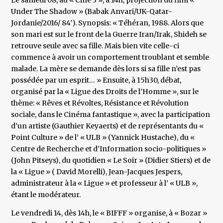
Le samedi 08, au « Ciné 3 », à 14h, projection du film «
Under The Shadow » (Babak Anvari/UK-Qatar-
Jordanie/2016/ 84′). Synopsis: « Téhéran, 1988. Alors que
son mari est sur le front de la Guerre Iran/Irak, Shideh se
retrouve seule avec sa fille. Mais bien vite celle-ci
commence à avoir un comportement troublant et semble
malade. La mère se demande dès lors si sa fille n’est pas
possédée par un esprit… » Ensuite, à 15h30, débat,
organisé par la « Ligue des Droits de l’Homme », sur le
thème: « Rêves et Révoltes, Résistance et Révolution
sociale, dans le Cinéma fantastique », avec la participation
d’un artiste (Gauthier Keyaerts) et de représentants du «
Point Culture » de l’ « ULB » (Yannick Hustache), du «
Centre de Recherche et d’Information socio-politiques »
(John Pitseys), du quotidien « Le Soir » (Didier Stiers) et de
la « Ligue » ( David Morelli), Jean-Jacques Jespers,
administrateur à la « Ligue » et professeur à l’ « ULB »,
étant le modérateur.
Le vendredi 14, dès 14h, le « BIFFF » organise, à « Bozar »