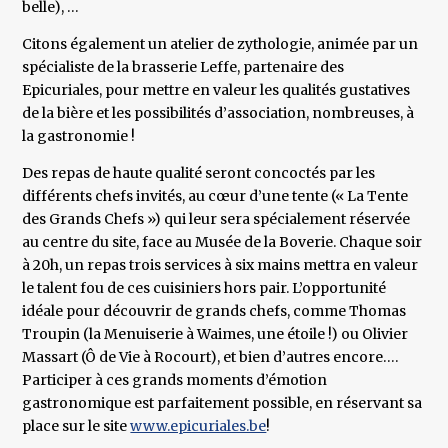
belle), …
Citons également un atelier de zythologie, animée par un
spécialiste de la brasserie Leffe, partenaire des
Epicuriales, pour mettre en valeur les qualités gustatives
de la bière et les possibilités d’association, nombreuses, à
la gastronomie !
Des repas de haute qualité seront concoctés par les
différents chefs invités, au cœur d’une tente (« La Tente
des Grands Chefs ») qui leur sera spécialement réservée
au centre du site, face au Musée de la Boverie. Chaque soir
à 20h, un repas trois services à six mains mettra en valeur
le talent fou de ces cuisiniers hors pair. L’opportunité
idéale pour découvrir de grands chefs, comme Thomas
Troupin (la Menuiserie à Waimes, une étoile !) ou Olivier
Massart (Ô de Vie à Rocourt), et bien d’autres encore….
Participer à ces grands moments d’émotion
gastronomique est parfaitement possible, en réservant sa
place sur le site
www.epicuriales.be
!