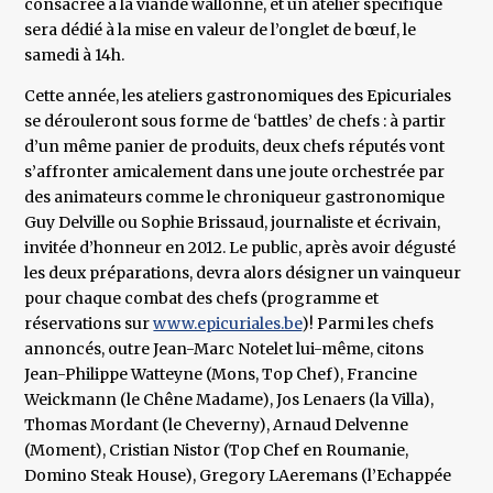
consacrée à la viande wallonne, et un atelier spécifique
sera dédié à la mise en valeur de l’onglet de bœuf, le
samedi à 14h.
Cette année, les ateliers gastronomiques des Epicuriales
se dérouleront sous forme de ‘battles’ de chefs : à partir
d’un même panier de produits, deux chefs réputés vont
s’affronter amicalement dans une joute orchestrée par
des animateurs comme le chroniqueur gastronomique
Guy Delville ou Sophie Brissaud, journaliste et écrivain,
invitée d’honneur en 2012. Le public, après avoir dégusté
les deux préparations, devra alors désigner un vainqueur
pour chaque combat des chefs (programme et
réservations sur
www.epicuriales.be
)! Parmi les chefs
annoncés, outre Jean-Marc Notelet lui-même, citons
Jean-Philippe Watteyne (Mons, Top Chef), Francine
Weickmann (le Chêne Madame), Jos Lenaers (la Villa),
Thomas Mordant (le Cheverny), Arnaud Delvenne
(Moment), Cristian Nistor (Top Chef en Roumanie,
Domino Steak House), Gregory LAeremans (l’Echappée