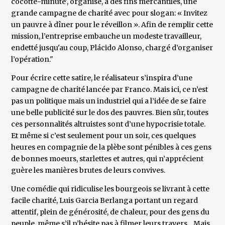
cocotte-minute', organise, à des fins mercantiles, une
grande campagne de charité avec pour slogan: « Invitez
un pauvre à dîner pour le réveillon ». Afin de remplir cette
mission, l’entreprise embauche un modeste travailleur,
endetté jusqu'au coup, Plácido Alonso, chargé d’organiser
l’opération."
Pour écrire cette satire, le réalisateur s’inspira d’une
campagne de charité lancée par Franco. Mais ici, ce n’est
pas un politique mais un industriel qui a l’idée de se faire
une belle publicité sur le dos des pauvres. Bien sûr, toutes
ces personnalités altruistes sont d’une hypocrisie totale.
Et même si c’est seulement pour un soir, ces quelques
heures en compagnie de la plèbe sont pénibles à ces gens
de bonnes moeurs, starlettes et autres, qui n’apprécient
guère les manières brutes de leurs convives.
Une comédie qui ridiculise les bourgeois se livrant à cette
facile charité, Luis Garcia Berlanga portant un regard
attentif, plein de générosité, de chaleur, pour des gens du
peuple, même s’il n’hésite pas à filmer leurs travers... Mais