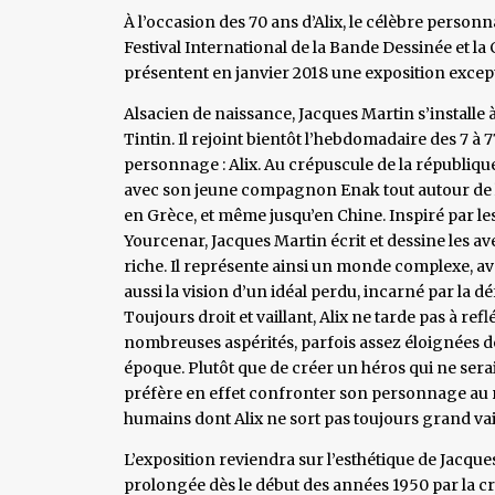
À l’occasion des 70 ans d’Alix, le célèbre person
Festival International de la Bande Dessinée et la 
présentent en janvier 2018 une exposition except
Alsacien de naissance, Jacques Martin s’installe 
Tintin. Il rejoint bientôt l’hebdomadaire des 7 à
personnage : Alix. Au crépuscule de la républiqu
avec son jeune compagnon Enak tout autour de l
en Grèce, et même jusqu’en Chine. Inspiré par les
Yourcenar, Jacques Martin écrit et dessine les a
riche. Il représente ainsi un monde complexe, ave
aussi la vision d’un idéal perdu, incarné par la d
Toujours droit et vaillant, Alix ne tarde pas à ref
nombreuses aspérités, parfois assez éloignées 
époque. Plutôt que de créer un héros qui ne serai
préfère en effet confronter son personnage au ré
humains dont Alix ne sort pas toujours grand va
L’exposition reviendra sur l’esthétique de Jacques
prolongée dès le début des années 1950 par la 