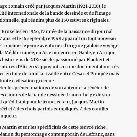
nage romain créé par Jacques Martin (1921-2010), le
Cité internationale de la bande dessinée et de l’image
ionnelle, qui réunira plus de 150 œuvres originales.
à Bruxelles en 1946, l’année de la naissance du journal
 77 ans, et le 16 septembre 1948 apparaît un tout nouveau
e romaine, le jeune aventurier d’origine gauloise voyage
a Méditerranée, en Asie mineure, en Gaule, en Afrique,
 historiens du XIXe siècle, passionné par Flaubert et
ventures d’Alix en s’appuyant sur une documentation très
c en toile de fond la rivalité entre César et Pompée mais
éfunte civilisation grecque…
léter les préoccupations de son auteur et à révéler de
des canons de la bande dessinée franco-belge de son
t qu’édifiant pour le jeune lecteur, Jacques Martin
el et à des choix parfois compliqués, à des conflits
inqueur.
 Martin et sur les spécificités de cette œuvre riche,
création du personnage contemporain de Lefranc, sans