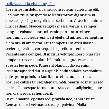
Halloween à la Phamangeôle
Lorem ipsum dolor sit amet, consectetur adipiscing elit.
Sed non risus. Suspendisse lectus tortor, dignissim sit
amet, adipiscing nec, ultricies sed, dolor. Cras elementum
ultrices diam. Maecenas ligula massa, varius a, semper
congue, euismod non, mi. Proin porttitor, orci nec
nonummy molestie, enim est eleifend mi, non fermentum
diam nisl sit amet erat. Duis semper. Duis arcu massa,
scelerisque vitae, consequat in, pretium a, enim.
Pellentesque congue. Ut in risus volutpat libero pharetra
tempor. Cras vestibulum bibendum augue. Praesent
egestas leo in pede. Praesent blandit odio eu enim.
Pellentesque sed dui ut augue blandit sodales. Vestibulum
ante ipsum primis in faucibus orci luctus et ultrices
posuere cubilia Curae; Aliquam nibh. Mauris ac mauris sed
pede pellentesque fermentum. Maecenas adipiscing ante
non diam sodales hendrerit.
Ut velit mauris, egestas sed, gravida nec, ornare ut, mi.
Aenean ut orci vel massa suscipit pulvinar. Nulla