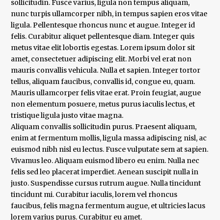
sollicitudin. Fusce varius, ligula non tempus aliquam,
nunc turpis ullamcorper nibh, in tempus sapien eros vitae
ligula. Pellentesque rhoncus nunc et augue. Integer id
felis. Curabitur aliquet pellentesque diam. Integer quis
metus vitae elit lobortis egestas. Lorem ipsum dolor sit
amet, consectetuer adipiscing elit. Morbi vel erat non
mauris convallis vehicula. Nulla et sapien. Integer tortor
tellus, aliquam faucibus, convallis id, congue eu, quam.
Mauris ullamcorper felis vitae erat. Proin feugiat, augue
non elementum posuere, metus purus iaculis lectus, et
tristique ligula justo vitae magna.
Aliquam convallis sollicitudin purus. Praesent aliquam,
enim at fermentum mollis, ligula massa adipiscing nisl, ac
euismod nibh nisl eu lectus. Fusce vulputate sem at sapien.
Vivamus leo. Aliquam euismod libero eu enim. Nulla nec
felis sed leo placerat imperdiet. Aenean suscipit nulla in
justo. Suspendisse cursus rutrum augue. Nulla tincidunt
tincidunt mi. Curabitur iaculis, lorem vel rhoncus
faucibus, felis magna fermentum augue, et ultricies lacus
lorem varius purus. Curabitur eu amet.