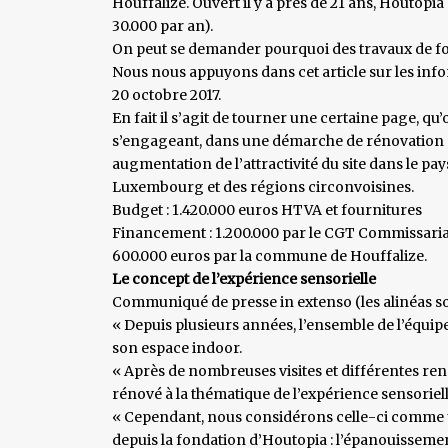
Houffalize. Ouvert il y a près de 21 ans, Houtopia 
30.000 par an).
On peut se demander pourquoi des travaux de fon
Nous nous appuyons dans cet article sur les inf
20 octobre 2017.
En fait il s’agit de tourner une certaine page, qu
s’engageant, dans une démarche de rénovation gl
augmentation de l’attractivité du site dans le pay
Luxembourg et des régions circonvoisines.
Budget : 1.420.000 euros HTVA et fournitures
Financement : 1.200.000 par le CGT Commissari
600.000 euros par la commune de Houffalize.
Le concept de l’expérience sensorielle
Communiqué de presse in extenso (les alinéas so
« Depuis plusieurs années, l’ensemble de l’équi
son espace indoor.
« Après de nombreuses visites et différentes ren
rénové à la thématique de l’expérience sensoriel
« Cependant, nous considérons celle-ci comme 
depuis la fondation d’Houtopia : l’épanouissement