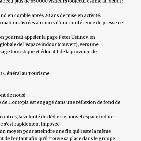
a reçu plus de 650.000 visiteurs (objectif estimé au début :
d en comble après 20 ans de mise en activité.
ormations livrées au cours d’une conférence de presse ce
’on pourrait appeler la page Peter Ustinov, en
obale de l’espace indoor (couvert), vers une
sage touristique et éducatif de la province de
at Général au Tourisme
nt de nous) :
pe de Houtopia est engagé dans une réflexion de fond de
contres, la volonté de dédier le nouvel espace indoor
le s’est rapidement imposée.
un moyen pour atteindre une fin qui reste la même
 de l’enfant afin qu’il trouve sa place dans le groupe