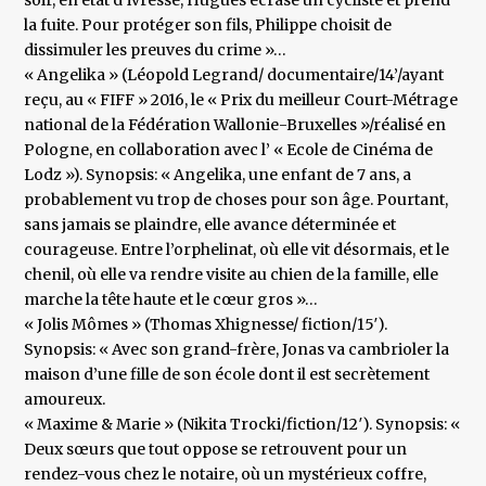
soir, en état d’ivresse, Hugues écrase un cycliste et prend
la fuite. Pour protéger son fils, Philippe choisit de
dissimuler les preuves du crime »…
« Angelika » (Léopold Legrand/ documentaire/14’/ayant
reçu, au « FIFF » 2016, le « Prix du meilleur Court-Métrage
national de la Fédération Wallonie-Bruxelles »/réalisé en
Pologne, en collaboration avec l’ « Ecole de Cinéma de
Lodz »). Synopsis: « Angelika, une enfant de 7 ans, a
probablement vu trop de choses pour son âge. Pourtant,
sans jamais se plaindre, elle avance déterminée et
courageuse. Entre l’orphelinat, où elle vit désormais, et le
chenil, où elle va rendre visite au chien de la famille, elle
marche la tête haute et le cœur gros »…
« Jolis Mômes » (Thomas Xhignesse/ fiction/15′).
Synopsis: « Avec son grand-frère, Jonas va cambrioler la
maison d’une fille de son école dont il est secrètement
amoureux.
« Maxime & Marie » (Nikita Trocki/fiction/12′). Synopsis: «
Deux sœurs que tout oppose se retrouvent pour un
rendez-vous chez le notaire, où un mystérieux coffre,