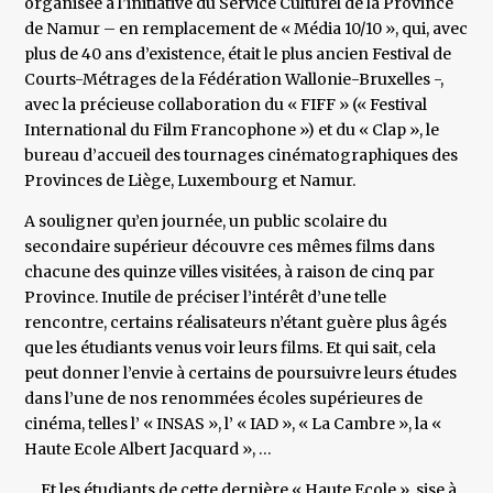
organisée à l’initiative du Service Culturel de la Province
de Namur – en remplacement de « Média 10/10 », qui, avec
plus de 40 ans d’existence, était le plus ancien Festival de
Courts-Métrages de la Fédération Wallonie-Bruxelles -,
avec la précieuse collaboration du « FIFF » (« Festival
International du Film Francophone ») et du « Clap », le
bureau d’accueil des tournages cinématographiques des
Provinces de Liège, Luxembourg et Namur.
A souligner qu’en journée, un public scolaire du
secondaire supérieur découvre ces mêmes films dans
chacune des quinze villes visitées, à raison de cinq par
Province. Inutile de préciser l’intérêt d’une telle
rencontre, certains réalisateurs n’étant guère plus âgés
que les étudiants venus voir leurs films. Et qui sait, cela
peut donner l’envie à certains de poursuivre leurs études
dans l’une de nos renommées écoles supérieures de
cinéma, telles l’ « INSAS », l’ « IAD », « La Cambre », la «
Haute Ecole Albert Jacquard », …
… Et les étudiants de cette dernière « Haute Ecole », sise à