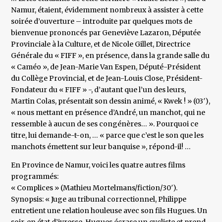
Namur, étaient, évidemment nombreux à assister à cette
soirée d’ouverture – introduite par quelques mots de
bienvenue prononcés par Geneviève Lazaron, Députée
Provinciale à la Culture, et de Nicole Gillet, Directrice
Générale du « FIFF », en présence, dans la grande salle du
« Caméo », de Jean-Marie Van Espen, Député-Président
du Collège Provincial, et de Jean-Louis Close, Président-
Fondateur du « FIFF » -, d’autant que l’un des leurs,
Martin Colas, présentait son dessin animé, « Kwek ! » (03′),
« nous mettant en présence d’André, un manchot, qui ne
ressemble à aucun de ses congénères… ». Pourquoi ce
titre, lui demande-t-on, … « parce que c’est le son que les
manchots émettent sur leur banquise », répond-il! …
En Province de Namur, voici les quatre autres films
programmés:
« Complices » (Mathieu Mortelmans/fiction/30′).
Synopsis: « Juge au tribunal correctionnel, Philippe
entretient une relation houleuse avec son fils Hugues. Un