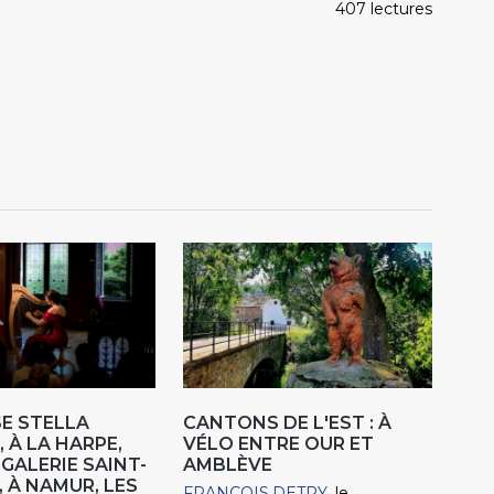
407 lectures
E STELLA
CANTONS DE L'EST : À
 À LA HARPE,
VÉLO ENTRE OUR ET
"GALERIE SAINT-
AMBLÈVE
, À NAMUR, LES
FRANCOIS.DETRY
le