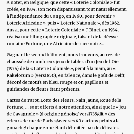
A noter, en Belgique, que cette « Loterie Coloniale » fut
créée, en 1934, son nom disparaissant, tout naturellement,
à l’indépendance du Congo, en 1960,, pour devenir «
Loterie Africaine », puis « Loterie Nationale », dès 1962.
Aussi, pour cette « Loterie Coloniale », J. Binet, en 1934,
réalisa une lithographie originale, faisant de la déesse
romaine Fortune, une Africaine de race noire…
Gagnant le second bâtiment, nous trouvons, au rez-de-
chaussée de nombreux jeux de tables, d’un Jeu de l’Oie
(1934) de la « Loterie Coloniale », peint à la main, au «
Kakelorum » (vers1850), en faïence, dans le goût de Delft,
décoré de motifs en bleu, rouge et or, papillons et
guirlandes de fleurs étant présents.
Cartes de Tarot, Lotto des Fleurs, Nain Jaune, Roue de la
Fortune, … sont offerts à notre attention, ainsi que le « Jeu
de Cavagnole » (d’origine génoise/ vers1735/dit « des
crieurs de rue de Paris »/avec ses 40 cartons peints à la
gouache/ chaque zone étant délimitée par de délicates