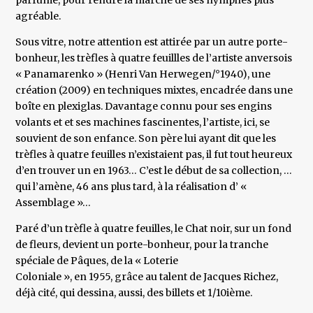
parfumé, pour rendre la marche de ses nymphes plus
agréable.
Sous vitre, notre attention est attirée par un autre porte-
bonheur, les trèfles à quatre feuillles de l’artiste anversois
« Panamarenko » (Henri Van Herwegen/°1940), une
création (2009) en techniques mixtes, encadrée dans une
boîte en plexiglas. Davantage connu pour ses engins
volants et et ses machines fascinentes, l’artiste, ici, se
souvient de son enfance. Son père lui ayant dit que les
trèfles à quatre feuilles n’existaient pas, il fut tout heureux
d’en trouver un en 1963… C’est le début de sa collection, …
qui l’amène, 46 ans plus tard, à la réalisation d’ «
Assemblage »…
Paré d’un trèfle à quatre feuilles, le Chat noir, sur un fond
de fleurs, devient un porte-bonheur, pour la tranche
spéciale de Pâques, de la « Loterie
Coloniale », en 1955, grâce au talent de Jacques Richez,
déjà cité, qui dessina, aussi, des billets et 1/10ième.