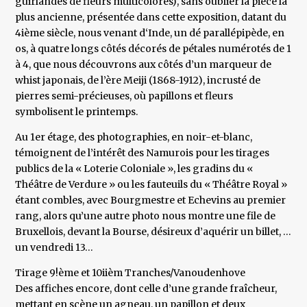
guirlandes de fleurs multicolores), sans oublier la pièce la
plus ancienne, présentée dans cette exposition, datant du
4ième siècle, nous venant d‘Inde, un dé parallépipède, en
os, à quatre longs côtés décorés de pétales numérotés de 1
à 4, que nous découvrons aux côtés d’un marqueur de
whist japonais, de l’ère Meiji (1868-1912), incrusté de
pierres semi-précieuses, où papillons et fleurs
symbolisent le printemps.
Au 1er étage, des photographies, en noir-et-blanc,
témoignent de l’intérêt des Namurois pour les tirages
publics de la « Loterie Coloniale », les gradins du «
Théâtre de Verdure » ou les fauteuils du « Théâtre Royal »
étant combles, avec Bourgmestre et Echevins au premier
rang, alors qu’une autre photo nous montre une file de
Bruxellois, devant la Bourse, désireux d’aquérir un billet, …
un vendredi 13…
Tirage 9!ème et 10iièm Tranches/Vanoudenhove
Des affiches encore, dont celle d’une grande fraîcheur,
mettant en scène un agneau, un papillon et deux