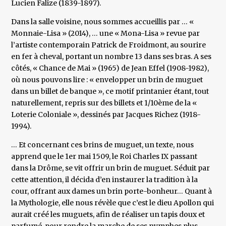
Lucien Falize (1839-1897).
Dans la salle voisine, nous sommes accueillis par … «
Monnaie-Lisa » (2014), … une « Mona-Lisa » revue par
l’artiste contemporain Patrick de Froidmont, au sourire
en fer à cheval, portant un nombre 13 dans ses bras. A ses
côtés, « Chance de Mai » (1965) de Jean Effel (1908-1982),
où nous pouvons lire : « envelopper un brin de muguet
dans un billet de banque », ce motif printanier étant, tout
naturellement, repris sur des billets et 1/10ème de la «
Loterie Coloniale », dessinés par Jacques Richez (1918-
1994).
… Et concernant ces brins de muguet, un texte, nous
apprend que le 1er mai 1509, le Roi Charles IX passant
dans la Drôme, se vit offrir un brin de muguet. Séduit par
cette attention, il décida d’en instaurer la tradition à la
cour, offrant aux dames un brin porte-bonheur… Quant à
la Mythologie, elle nous révèle que c’est le dieu Apollon qui
aurait créé les muguets, afin de réaliser un tapis doux et