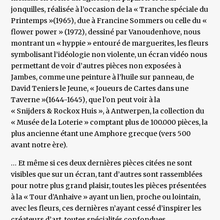
jonquilles, réalisée à l’occasion de la « Tranche spéciale du
Printemps »(1965), due à Francine Sommers ou celle du «
flower power » (1972), dessiné par Vanoudenhove, nous
montrant un « hyppie » entouré de marguerites, les fleurs
symbolisant l’idéologie non violente, un écran vidéo nous
permettant de voir d’autres pièces non exposées à
Jambes, comme une peinture à l’huile sur panneau, de
David Teniers le Jeune, « Joueurs de Cartes dans une
Taverne »(1644-1645), que l’on peut voir à la
« Snijders & Rockox Huis », à Antwerpen, la collection du
« Musée de la Loterie » comptant plus de 100.000 pièces, la
plus ancienne étant une Amphore grecque (vers 500
avant notre ère).
… Et même si ces deux dernières pièces citées ne sont
visibles que sur un écran, tant d’autres sont rassemblées
pour notre plus grand plaisir, toutes les pièces présentées
à la « Tour d’Anhaive » ayant un lien, proche ou lointain,
avec les fleurs, ces dernières n’ayant cessé d’inspirer les
créateurs d’art, toutes spécialités confondues.