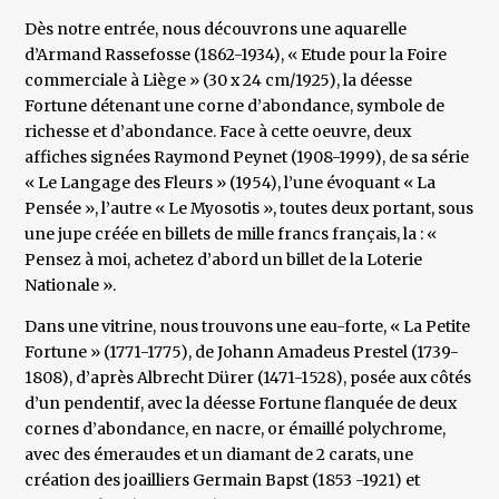
Dès notre entrée, nous découvrons une aquarelle
d’Armand Rassefosse (1862-1934), « Etude pour la Foire
commerciale à Liège » (30 x 24 cm/1925), la déesse
Fortune détenant une corne d’abondance, symbole de
richesse et d’abondance. Face à cette oeuvre, deux
affiches signées Raymond Peynet (1908-1999), de sa série
« Le Langage des Fleurs » (1954), l’une évoquant « La
Pensée », l’autre « Le Myosotis », toutes deux portant, sous
une jupe créée en billets de mille francs français, la : «
Pensez à moi, achetez d’abord un billet de la Loterie
Nationale ».
Dans une vitrine, nous trouvons une eau-forte, « La Petite
Fortune » (1771-1775), de Johann Amadeus Prestel (1739-
1808), d’après Albrecht Dürer (1471-1528), posée aux côtés
d’un pendentif, avec la déesse Fortune flanquée de deux
cornes d’abondance, en nacre, or émaillé polychrome,
avec des émeraudes et un diamant de 2 carats, une
création des joailliers Germain Bapst (1853 -1921) et