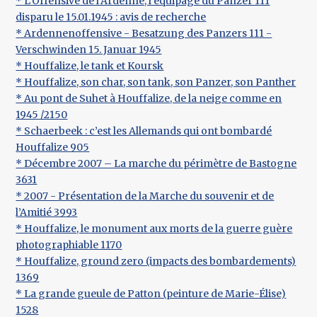
* L’Offensive de l’Ardenne, l’équipage du Panzer 111
disparu le 15.01.1945 : avis de recherche
* Ardennenoffensive - Besatzung des Panzers 111 -
Verschwinden 15. Januar 1945
* Houffalize, le tank et Koursk
* Houffalize, son char, son tank, son Panzer, son Panther
* Au pont de Suhet à Houffalize, de la neige comme en
1945 /2150
* Schaerbeek : c’est les Allemands qui ont bombardé
Houffalize 905
* Décembre 2007 – La marche du périmètre de Bastogne
3631
* 2007 - Présentation de la Marche du souvenir et de
l’Amitié 3993
* Houffalize, le monument aux morts de la guerre guère
photographiable 1170
* Houffalize, ground zero (impacts des bombardements)
1369
* La grande gueule de Patton (peinture de Marie-Élise)
1528