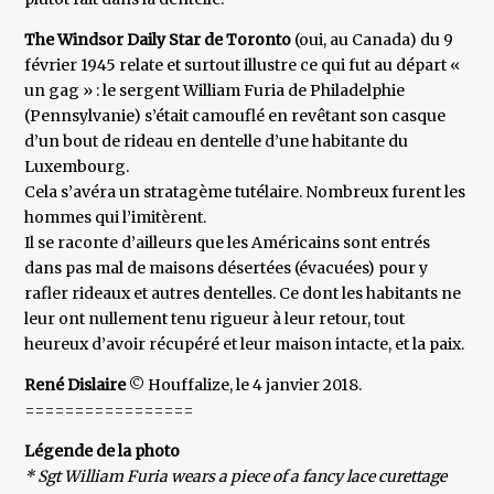
The Windsor Daily Star de Toronto
(oui, au Canada) du 9
février 1945 relate et surtout illustre ce qui fut au départ «
un gag » : le sergent William Furia de Philadelphie
(Pennsylvanie) s’était camouflé en revêtant son casque
d’un bout de rideau en dentelle d’une habitante du
Luxembourg.
Cela s’avéra un stratagème tutélaire. Nombreux furent les
hommes qui l’imitèrent.
Il se raconte d’ailleurs que les Américains sont entrés
dans pas mal de maisons désertées (évacuées) pour y
rafler rideaux et autres dentelles. Ce dont les habitants ne
leur ont nullement tenu rigueur à leur retour, tout
heureux d’avoir récupéré et leur maison intacte, et la paix.
René Dislaire
© Houffalize, le 4 janvier 2018.
=================
Légende de la photo
* Sgt William Furia wears a piece of a fancy lace curettage