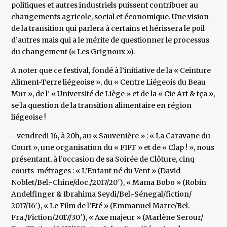
politiques et autres industriels puissent contribuer au
changements agricole, social et économique. Une vision
de la transition qui parlera à certains et hérissera le poil
d’autres mais qui a le mérite de questionner le processus
du changement (« Les Grignoux »).
A noter que ce festival, fondé à l’initiative de la « Ceinture
Aliment-Terre liégeoise », du « Centre Liégeois du Beau
Mur », de l’ « Université de Liège » et de la « Cie Art & tça »,
se la question de la transition alimentaire en région
liégeoise !
- vendredi 16, à 20h, au « Sauvenière » : « La Caravane du
Court », une organisation du « FIFF » et de « Clap ! », nous
présentant, à l’occasion de sa Soirée de Clôture, cinq
courts-métrages : « L’Enfant né du Vent » (David
Noblet/Bel.-Chine/doc./2017/20′), « Mama Bobo » (Robin
Andelfinger & Ibrahima Seydi/Bel.-Sénegal/fiction/
2017/16′), « Le Film de l’Eté » (Emmanuel Marre/Bel.-
Fra./Fiction/2017/30′), « Axe majeur » (Marlène Serour/