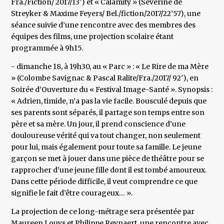
Fra./Fiction/ 2017/13′) et « Calamity » (Séverine de
Streyker & Maxime Feyers/ Bel./fiction/2017/22’57), une
séance suivie d’une rencontre avec des membres des
équipes des films, une projection scolaire étant
programmée à 9h15.
- dimanche 18, à 19h30, au « Parc » : « Le Rire de ma Mère
» (Colombe Savignac & Pascal Ralite/Fra./2017/ 92′), en
Soirée d’Ouverture du « Festival Image-Santé ». Synopsis :
« Adrien, timide, n’a pas la vie facile. Bousculé depuis que
ses parents sont séparés, il partage son temps entre son
père et sa mère. Un jour, il prend conscience d’une
douloureuse vérité qui va tout changer, non seulement
pour lui, mais également pour toute sa famille. Le jeune
garçon se met à jouer dans une pièce de théâtre pour se
rapprocher d’une jeune fille dont il est tombé amoureux.
Dans cette période difficile, il veut comprendre ce que
signifie le fait d’être courageux… ».
La projection de ce long-métrage sera présentée par
Maureen Louys et Philippe Reynaert, une rencontre avec