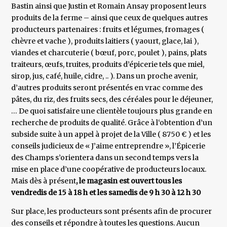
Bastin ainsi que Justin et Romain Ansay proposent leurs
produits de la ferme – ainsi que ceux de quelques autres
producteurs partenaires : fruits et légumes, fromages (
chèvre et vache ), produits laitiers ( yaourt, glace, lai ),
viandes et charcuterie ( bœuf, porc, poulet ), pains, plats
traiteurs, œufs, truites, produits d’épicerie tels que miel,
sirop, jus, café, huile, cidre, .. ). Dans un proche avenir,
d’autres produits seront présentés en vrac comme des
pâtes, du riz, des fruits secs, des céréales pour le déjeuner,
… De quoi satisfaire une clientèle toujours plus grande en
recherche de produits de qualité. Grâce à l‘obtention d’un
subside suite à un appel à projet de la Ville ( 8750 € ) et les
conseils judicieux de « J’aime entreprendre », l’Épicerie
des Champs s’orientera dans un second temps vers la
mise en place d’une coopérative de producteurs locaux.
Mais dès à présent
, le magasin est ouvert tous les
vendredis de 15 à 18 h et les samedis de 9 h 30 à 12 h 30
Sur place, les producteurs sont présents afin de procurer
des conseils et répondre à toutes les questions. Aucun