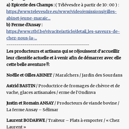
a) Epicerie des Champs :
( Télévesdre à partir de 10 : 00 ) :
https://www.televesdre.eu/www/video/emissions/gilles-
abinet-jeune-maraic...
b) Ferme d’Ansay :
https://www.rtbf.be/vivacite/article/detail_les-saveurs-de-
chez-nous-la-...
-----------------------------------------
Les producteurs et artisans qui se réjouissent d’accueillir
leur clientèle actuelle et à venir afin de démarrer avec elle
cette belle aventure !!:
Noëlle et Gilles ABINET
/ Maraîchers / Jardin des Sourdans
Astrid BASTIN
/ Productrice de fromages de chèvre et de
vache, glaces artisanales / erme de l’Ondinva
Justin et Romain ANSAY
/ Producteurs de viande bovine /
La ferme Ansay – Sélimar
Laurent BODARWE
/ Traiteur – Plats à emporter / « Chez
Laurent »