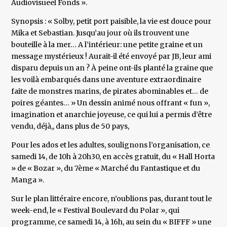
Audiovisueel Fonds ».
Synopsis : « Solby, petit port paisible, la vie est douce pour
Mika et Sebastian. Jusqu’au jour où ils trouvent une
bouteille à la mer… A l’intérieur: une petite graine et un
message mystérieux ! Aurait-il été envoyé par JB, leur ami
disparu depuis un an ? À peine ont-ils planté la graine que
les voilà embarqués dans une aventure extraordinaire
faite de monstres marins, de pirates abominables et… de
poires géantes… » Un dessin animé nous offrant « fun »,
imagination et anarchie joyeuse, ce qui lui a permis d’être
vendu, déjà,, dans plus de 50 pays,
Pour les ados et les adultes, soulignons l’organisation, ce
samedi 14, de 10h à 20h30, en accès gratuit, du « Hall Horta
» de « Bozar », du 7ème « Marché du Fantastique et du
Manga ».
Sur le plan littéraire encore, n’oublions pas, durant tout le
week-end, le « Festival Boulevard du Polar », qui
programme, ce samedi 14, à 16h, au sein du « BIFFF » une