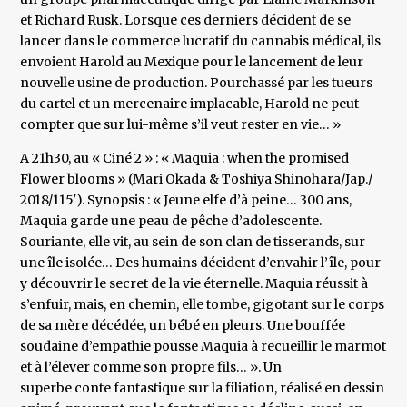
et Richard Rusk. Lorsque ces derniers décident de se
lancer dans le commerce lucratif du cannabis médical, ils
envoient Harold au Mexique pour le lancement de leur
nouvelle usine de production. Pourchassé par les tueurs
du cartel et un mercenaire implacable, Harold ne peut
compter que sur lui-même s’il veut rester en vie… »
A 21h30, au « Ciné 2 » : « Maquia : when the promised
Flower blooms » (Mari Okada & Toshiya Shinohara/Jap./
2018/115′). Synopsis : « Jeune elfe d’à peine… 300 ans,
Maquia garde une peau de pêche d’adolescente.
Souriante, elle vit, au sein de son clan de tisserands, sur
une île isolée… Des humains décident d’envahir l’île, pour
y découvrir le secret de la vie éternelle. Maquia réussit à
s’enfuir, mais, en chemin, elle tombe, gigotant sur le corps
de sa mère décédée, un bébé en pleurs. Une bouffée
soudaine d’empathie pousse Maquia à recueillir le marmot
et à l’élever comme son propre fils… ». Un
superbe conte fantastique sur la filiation, réalisé en dessin