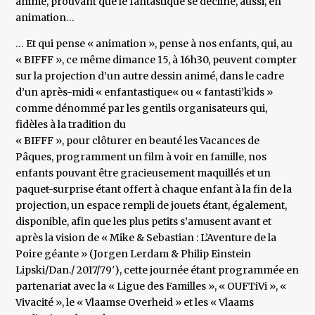
animé, prouvant que le fantastique se décline, aussi, en
animation…
… Et qui pense « animation », pense à nos enfants, qui, au
« BIFFF », ce même dimance 15, à 16h30, peuvent compter
sur la projection d’un autre dessin animé, dans le cadre
d’un après-midi « enfantastique« ou « fantasti’kids »
comme dénommé par les gentils organisateurs qui,
fidèles à la tradition du
« BIFFF », pour clôturer en beauté les Vacances de
Pâques, programment un film à voir en famille, nos
enfants pouvant être gracieusement maquillés et un
paquet-surprise étant offert à chaque enfant à la fin de la
projection, un espace rempli de jouets étant, également,
disponible, afin que les plus petits s’amusent avant et
après la vision de « Mike & Sebastian : L’Aventure de la
Poire géante » (Jorgen Lerdam & Philip Einstein
Lipski/Dan./ 2017/79′), cette journée étant programmée en
partenariat avec la « Ligue des Familles », « OUFTiVi », «
Vivacité », le « Vlaamse Overheid » et les « Vlaams