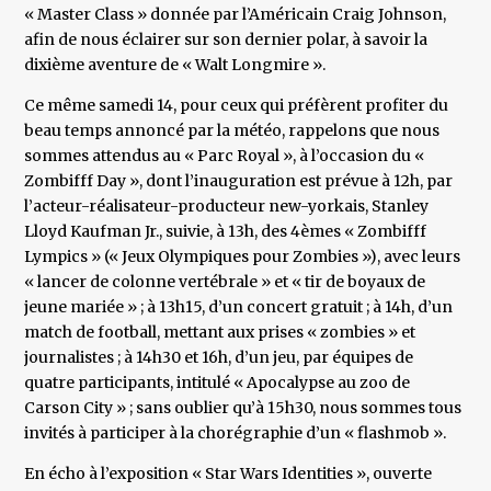
« Master Class » donnée par l’Américain Craig Johnson,
afin de nous éclairer sur son dernier polar, à savoir la
dixième aventure de « Walt Longmire ».
Ce même samedi 14, pour ceux qui préfèrent profiter du
beau temps annoncé par la météo, rappelons que nous
sommes attendus au « Parc Royal », à l’occasion du «
Zombifff Day », dont l’inauguration est prévue à 12h, par
l’acteur-réalisateur-producteur new-yorkais, Stanley
Lloyd Kaufman Jr., suivie, à 13h, des 4èmes « Zombifff
Lympics » (« Jeux Olympiques pour Zombies »), avec leurs
« lancer de colonne vertébrale » et « tir de boyaux de
jeune mariée » ; à 13h15, d’un concert gratuit ; à 14h, d’un
match de football, mettant aux prises « zombies » et
journalistes ; à 14h30 et 16h, d’un jeu, par équipes de
quatre participants, intitulé « Apocalypse au zoo de
Carson City » ; sans oublier qu’à 15h30, nous sommes tous
invités à participer à la chorégraphie d’un « flashmob ».
En écho à l’exposition « Star Wars Identities », ouverte