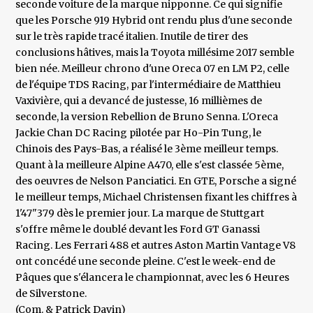
seconde voiture de la marque nipponne. Ce qui signifie
que les Porsche 919 Hybrid ont rendu plus d'une seconde
sur le très rapide tracé italien. Inutile de tirer des
conclusions hâtives, mais la Toyota millésime 2017 semble
bien née. Meilleur chrono d'une Oreca 07 en LM P2, celle
de l'équipe TDS Racing, par l'intermédiaire de Matthieu
Vaxivière, qui a devancé de justesse, 16 millièmes de
seconde, la version Rebellion de Bruno Senna. L'Oreca
Jackie Chan DC Racing pilotée par Ho-Pin Tung, le
Chinois des Pays-Bas, a réalisé le 3ème meilleur temps.
Quant à la meilleure Alpine A470, elle s'est classée 5ème,
des oeuvres de Nelson Panciatici. En GTE, Porsche a signé
le meilleur temps, Michael Christensen fixant les chiffres à
1'47"379 dès le premier jour. La marque de Stuttgart
s'offre même le doublé devant les Ford GT Ganassi
Racing. Les Ferrari 488 et autres Aston Martin Vantage V8
ont concédé une seconde pleine. C'est le week-end de
Pâques que s'élancera le championnat, avec les 6 Heures
de Silverstone.
(Com. & Patrick Davin)