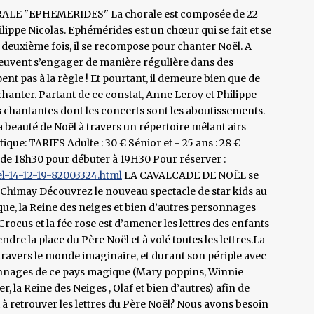
ORALE "EPHEMERIDES" La chorale est composée de 22
ilippe Nicolas. Ephémérides est un chœur qui se fait et se
 la deuxième fois, il se recompose pour chanter Noël. A
peuvent s’engager de manière régulière dans des
nt pas à la règle ! Et pourtant, il demeure bien que de
hanter. Partant de ce constat, Anne Leroy et Philippe
 chantantes dont les concerts sont les aboutissements.
 beauté de Noël à travers un répertoire mêlant airs
atique: TARIFS Adulte : 30 € Sénior et - 25 ans : 28 €
r de 18h30 pour débuter à 19H30 Pour réserver :
l-14-12-19-82003324.html
LA CAVALCADE DE NOËL se
Chimay Découvrez le nouveau spectacle de star kids au
que, la Reine des neiges et bien d’autres personnages
Crocus et la fée rose est d’amener les lettres des enfants
re la place du Père Noël et à volé toutes les lettres.La
ravers le monde imaginaire, et durant son périple avec
sonnages de ce pays magique (Mary poppins, Winnie
ter, la Reine des Neiges , Olaf et bien d’autres) afin de
t à retrouver les lettres du Père Noël? Nous avons besoin