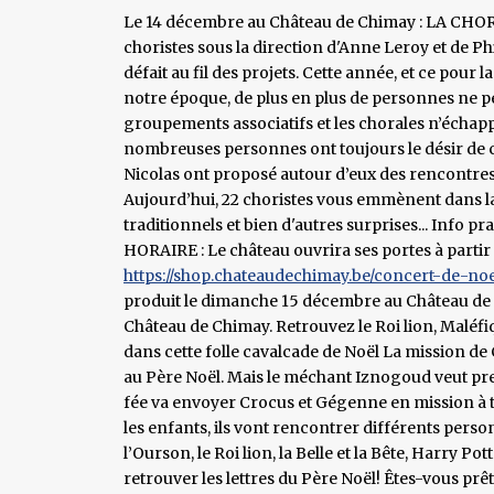
Le 14 décembre au Château de Chimay : LA CH
choristes sous la direction d'Anne Leroy et de Ph
défait au fil des projets. Cette année, et ce pour
notre époque, de plus en plus de personnes ne 
groupements associatifs et les chorales n’échappe
nombreuses personnes ont toujours le désir de c
Nicolas ont proposé autour d’eux des rencontres
Aujourd’hui, 22 choristes vous emmènent dans la
traditionnels et bien d'autres surprises... Info pr
HORAIRE : Le château ouvrira ses portes à parti
https://shop.chateaudechimay.be/concert-de-noe
produit le dimanche 15 décembre au Château de 
Château de Chimay. Retrouvez le Roi lion, Maléfi
dans cette folle cavalcade de Noël La mission de 
au Père Noël. Mais le méchant Iznogoud veut prend
fée va envoyer Crocus et Gégenne en mission à t
les enfants, ils vont rencontrer différents per
l’Ourson, le Roi lion, la Belle et la Bête, Harry Pot
retrouver les lettres du Père Noël! Êtes-vous prê