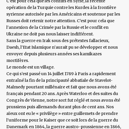
C’est pour cela que les conflits en Syrie, la récente
opération de la Turquie contre les Kurdes à la frontière
syrienne autorisée par les Américains et soutenue par les
Russes doit retenir notre attention. C’est pour cela que
l’annexion de la Crimée par la Russie et le conflit en
Ukraine ne doit pas nous laisser indifférent.
Sans la guerre en Irak sous des prétextes fallacieux,
Daesh, l’Etat Islamique n’aurait pu se développer et nous
envoyer depuis plusieurs années ses kamikazes
mortifères.
Le monde est un village.
Ce qui s’est passé un 14 juillet 1789 à Paris a rapidement
entraîné la fin de la principauté abbatiale de Stavelot-
Malmedy pourtant millénaire et fait que nous avons été
français pendant 20 ans. Après Waterloo et des suites du
Congrès de Vienne, notre sort fut réglé et nous avons été
prussiens puis allemands durant plus de cent ans. Nos
aïeux ont eu le « privilège » entre guillemets de prendre
l’uniforme pour le Kaiser que ce soit lors de la guerre du
Danemark en 1864, la guerre austro-prussienne en 1866,