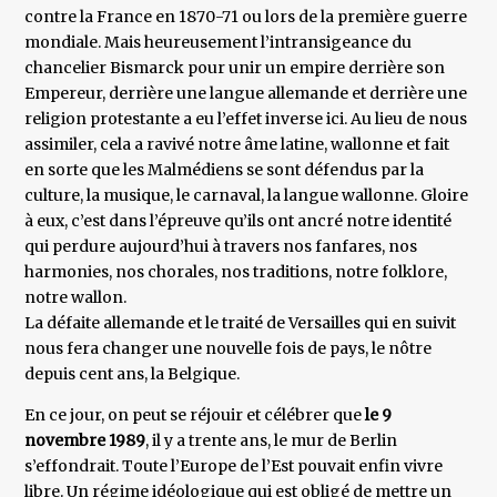
contre la France en 1870-71 ou lors de la première guerre
mondiale. Mais heureusement l’intransigeance du
chancelier Bismarck pour unir un empire derrière son
Empereur, derrière une langue allemande et derrière une
religion protestante a eu l’effet inverse ici. Au lieu de nous
assimiler, cela a ravivé notre âme latine, wallonne et fait
en sorte que les Malmédiens se sont défendus par la
culture, la musique, le carnaval, la langue wallonne. Gloire
à eux, c’est dans l’épreuve qu’ils ont ancré notre identité
qui perdure aujourd’hui à travers nos fanfares, nos
harmonies, nos chorales, nos traditions, notre folklore,
notre wallon.
La défaite allemande et le traité de Versailles qui en suivit
nous fera changer une nouvelle fois de pays, le nôtre
depuis cent ans, la Belgique.
En ce jour, on peut se réjouir et célébrer que
le 9
novembre 1989
, il y a trente ans, le mur de Berlin
s’effondrait. Toute l’Europe de l’Est pouvait enfin vivre
libre. Un régime idéologique qui est obligé de mettre un