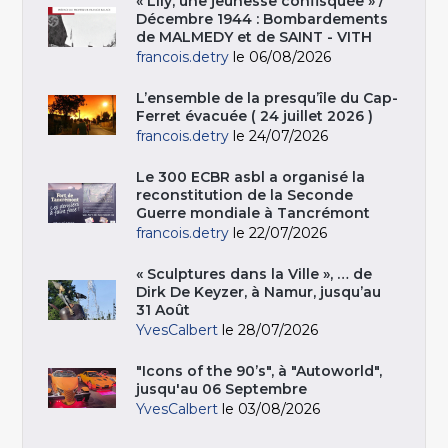
« Lily, une jeunesse confisquée » /
Décembre 1944 : Bombardements
de MALMEDY et de SAINT - VITH
francois.detry
le 06/08/2026
L’ensemble de la presqu’île du Cap-
Ferret évacuée ( 24 juillet 2026 )
francois.detry
le 24/07/2026
Le 300 ECBR asbl a organisé la
reconstitution de la Seconde
Guerre mondiale à Tancrémont
francois.detry
le 22/07/2026
« Sculptures dans la Ville », … de
Dirk De Keyzer, à Namur, jusqu’au
31 Août
YvesCalbert
le 28/07/2026
"Icons of the 90’s", à "Autoworld",
jusqu'au 06 Septembre
YvesCalbert
le 03/08/2026