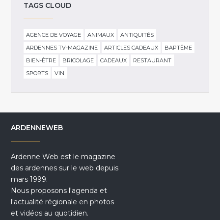
TAGS CLOUD
AGENCE DE VOYAGE
ANIMAUX
ANTIQUITÉS
ARDENNES TV-MAGAZINE
ARTICLES CADEAUX
BAPTÊME
BIEN-ÊTRE
BRICOLAGE
CADEAUX
RESTAURANT
SPORTS
VIN
ARDENNEWEB
Ardenne Web est le magazine
des ardennes sur le web depuis
mars 1999.
Nous proposons l'agenda et
l'actualité régionale en photos
et vidéos au quotidien.